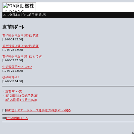
2012全日本ﾛｰﾄﾞﾚｰｽ選手権 第6戦
直前ﾘﾎﾟｰﾄ
前半戦振り返り:第3戦 筑波
[12-08-24 12:00]
前半戦振り返り:第2戦 鈴鹿
[12-08-23 12:00]
前半戦振り返り:第1戦 もてぎ
[12-08-22 12:00]
中須賀選手がいっぱい
[12-08-21 12:00]
後半戦ｽﾀｰﾄ!!
[12-08-20 14:00]
・
直前ﾘﾎﾟｰﾄ[5]
・
8月25日(土) 公式予選[29]
・
8月26日(日) 決勝ﾚｰｽ[28]
[1]
2012全日本ロードレース選手権 第6戦ﾄｯﾌﾟへ戻る
[0]
ﾔﾏﾊ発動機ﾄｯﾌﾟへ
Y