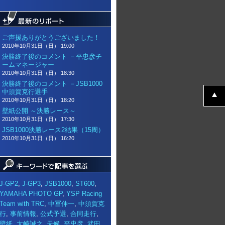
ご声援ありがとうございました！
2010年10月31日（日） 19:00
決勝終了後のコメント －平忠彦チ
ームマネージャー
2010年10月31日（日） 18:30
決勝終了後のコメント －JSB1000
中須賀克行選手
2010年10月31日（日） 18:20
壁紙公開 ～決勝レース～
2010年10月31日（日） 17:30
JSB1000決勝レース2結果（15周）
2010年10月31日（日） 16:20
J-GP2
,
J-GP3
,
JSB1000
,
ST600
,
YAMAHA PHOTO GP
,
YSP Racing
Team with TRC
,
中冨伸一
,
中須賀克
行
,
事前情報
,
公式予選
,
合同走行
,
壁紙
,
大崎誠之
,
天候
,
平忠彦
,
武田