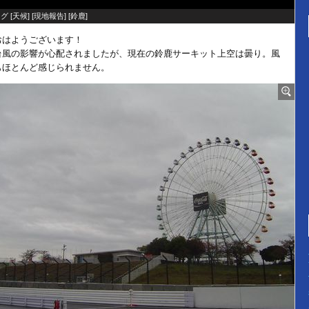
グ [
天候
] [
現地報告
] [
鈴鹿
]
おはようございます！
台風の影響が心配されましたが、現在の鈴鹿サーキット上空は曇り。風
もほとんど感じられません。