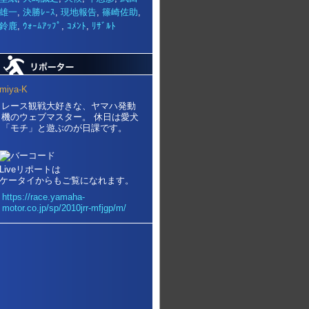
雄一
,
決勝ﾚｰｽ
,
現地報告
,
篠崎佐助
,
鈴鹿
,
ｳｫｰﾑｱｯﾌﾟ
,
ｺﾒﾝﾄ
,
ﾘｻﾞﾙﾄ
miya-K
レース観戦大好きな、ヤマハ発動
機のウェブマスター。 休日は愛犬
「モチ」と遊ぶのが日課です。
Liveリポートは
ケータイからもご覧になれます。
https://race.yamaha-
motor.co.jp/sp/2010jrr-mfjgp/m/