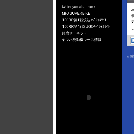
twitter:yamaha_race
MFJ SUPERBIKE
'10JRR第1戦筑波ｽﾍﾟｼｬﾙｻｲﾄ
'10JRR第4戦SUGOｽﾍﾟｼｬﾙｻｲﾄ
鈴鹿サーキット
ヤマハ発動機レース情報
« 