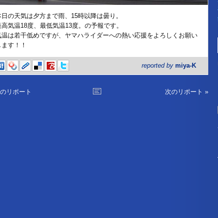
本日の天気は夕方まで雨、15時以降は曇り。
最高気温18度、最低気温13度。の予報です。
気温は若干低めですが、ヤマハライダーへの熱い応援をよろしくお願い
します！！
reported by
miya-K
前のリポート
次のリポート »