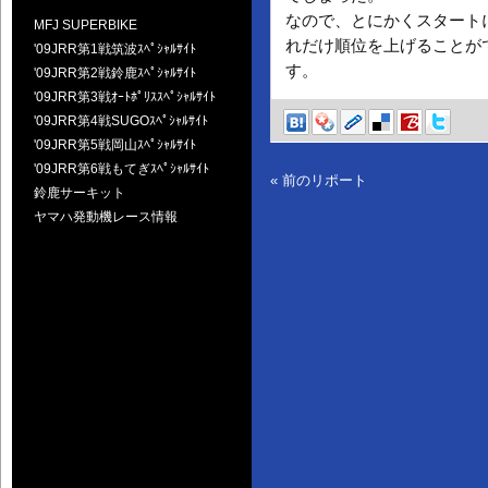
なので、とにかくスタート
MFJ SUPERBIKE
れだけ順位を上げることが
'09JRR第1戦筑波ｽﾍﾟｼｬﾙｻｲﾄ
す。
'09JRR第2戦鈴鹿ｽﾍﾟｼｬﾙｻｲﾄ
'09JRR第3戦ｵｰﾄﾎﾟﾘｽｽﾍﾟｼｬﾙｻｲﾄ
'09JRR第4戦SUGOｽﾍﾟｼｬﾙｻｲﾄ
'09JRR第5戦岡山ｽﾍﾟｼｬﾙｻｲﾄ
'09JRR第6戦もてぎｽﾍﾟｼｬﾙｻｲﾄ
« 前のリポート
鈴鹿サーキット
ヤマハ発動機レース情報