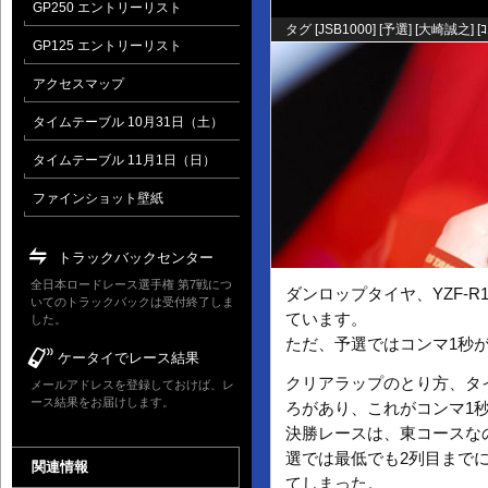
GP250 エントリーリスト
タグ [
JSB1000
] [
予選
] [
大崎誠之
] [
ｺ
GP125 エントリーリスト
アクセスマップ
タイムテーブル 10月31日（土）
タイムテーブル 11月1日（日）
ファインショット壁紙
トラックバックセンター
全日本ロードレース選手権 第7戦につ
ダンロップタイヤ、YZF-
いてのトラックバックは受付終了しま
ています。
した。
ただ、予選ではコンマ1秒
ケータイでレース結果
クリアラップのとり方、タ
メールアドレスを登録しておけば、レ
ース結果をお届けします。
ろがあり、これがコンマ1
決勝レースは、東コースな
選では最低でも2列目まで
関連情報
てしまった。