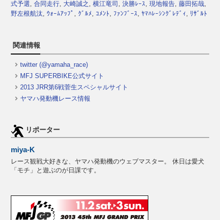
式予選
,
合同走行
,
大崎誠之
,
横江竜司
,
決勝ﾚｰｽ
,
現地報告
,
藤田拓哉
,
野左根航汰
,
ｳｫｰﾑｱｯﾌﾟ
,
ｸﾞﾙﾒ
,
ｺﾒﾝﾄ
,
ﾌｧﾝﾌﾞｰｽ
,
ﾔﾏﾊﾚｰｼﾝｸﾞﾚﾃﾞｨ
,
ﾘｻﾞﾙﾄ
関連情報
twitter (@yamaha_race)
MFJ SUPERBIKE公式サイト
2013 JRR第6戦菅生スペシャルサイト
ヤマハ発動機レース情報
リポーター
miya-K
レース観戦大好きな、ヤマハ発動機のウェブマスター。 休日は愛犬
「モチ」と遊ぶのが日課です。