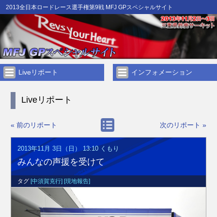
2013全日本ロードレース選手権第9戦 MFJ GPスペシャルサイト
Liveリポート
インフォメーション
Liveリポート
« 前のリポート
次のリポート »
2013年11月 3日（日） 13:10
くもり
みんなの声援を受けて
タグ
[中須賀克行]
[現地報告]