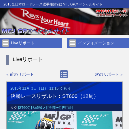
2013全日本ロードレース選手権第9戦 MFJ GPスペシャルサイト
Liveリポート
インフォメーション
Liveリポート
« 前のリポート
次のリポート »
2013年11月 3日（日） 11:15
くもり
決勝レースリザルト：ST600（12周）
タグ
[ST600]
[大崎誠之]
[決勝ﾚｰｽ]
[ﾘｻﾞﾙﾄ]