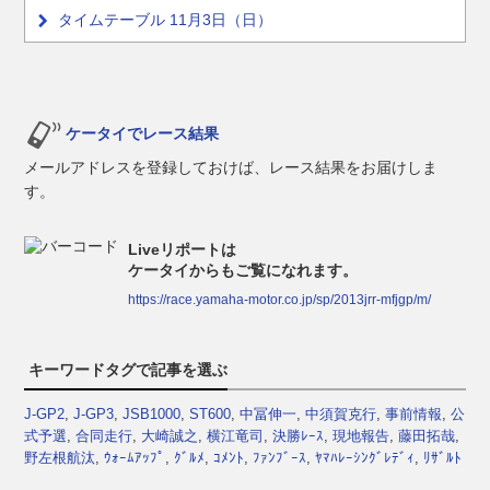
タイムテーブル 11月3日（日）
ケータイでレース結果
メールアドレスを登録しておけば、レース結果をお届けしま
す。
Liveリポートは
ケータイからもご覧になれます。
https://race.yamaha-motor.co.jp/sp/2013jrr-mfjgp/m/
キーワードタグで記事を選ぶ
J-GP2
,
J-GP3
,
JSB1000
,
ST600
,
中冨伸一
,
中須賀克行
,
事前情報
,
公
式予選
,
合同走行
,
大崎誠之
,
横江竜司
,
決勝ﾚｰｽ
,
現地報告
,
藤田拓哉
,
野左根航汰
,
ｳｫｰﾑｱｯﾌﾟ
,
ｸﾞﾙﾒ
,
ｺﾒﾝﾄ
,
ﾌｧﾝﾌﾞｰｽ
,
ﾔﾏﾊﾚｰｼﾝｸﾞﾚﾃﾞｨ
,
ﾘｻﾞﾙﾄ