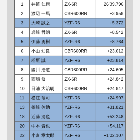
1
井筒 仁康
ZX-6R
26'39.796
2
渡辺 一馬
CBR600RR
+3.958
3
大崎 誠之
YZF-R6
+5.372
4
岩崎 哲朗
ZX-6R
+8.542
5
伊藤 勇樹
YZF-R6
+8.764
6
小山 知良
CBR600RR
+23.612
7
稲垣 誠
YZF-R6
+23.814
8
國川 浩道
CBR600RR
+24.605
9
西嶋 修
ZX-6R
+24.842
10
日浦 大治朗
CBR600RR
+24.847
11
横江 竜司
YZF-R6
+24.997
13
篠崎 佐助
YZF-R6
+31.821
18
近藤 湧也
YZF-R6
+53.248
20
中本 貴也
YZF-R6
+54.117
22
小倉 章太郎
YZF-R6
+1'02.107