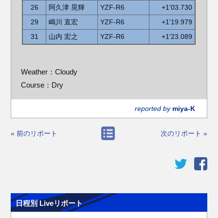
26
阿久津 晃輝
YZF-R6
+1'03.730
29
嶋川 直宏
YZF-R6
+1'19.979
31
山内 宏之
YZF-R6
+1'23.089
Weather：Cloudy
Course：Dry
reported by
miya-K
« 前のリポート
次のリポート »
日程別 Liveリポート