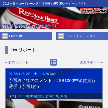
2013全日本ロードレース選手権第9戦 MFJ GPスペシャルサイト
Liveリポート
インフォメーション
Liveリポート
« 前のリポート
次のリポート »
2013年11月 2日（土） 16:30
晴れ
予選終了後のコメント：JSB1000中須賀克行
選手（予選1位）
タグ
[JSB1000]
[中須賀克行]
[公式予選]
[ｺﾒﾝﾄ]