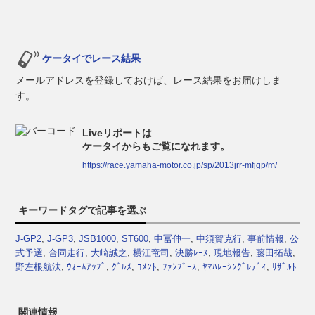
ケータイでレース結果
メールアドレスを登録しておけば、レース結果をお届けしま
す。
Liveリポートは
ケータイからもご覧になれます。
https://race.yamaha-motor.co.jp/sp/2013jrr-mfjgp/m/
キーワードタグで記事を選ぶ
J-GP2
,
J-GP3
,
JSB1000
,
ST600
,
中冨伸一
,
中須賀克行
,
事前情報
,
公
式予選
,
合同走行
,
大崎誠之
,
横江竜司
,
決勝ﾚｰｽ
,
現地報告
,
藤田拓哉
,
野左根航汰
,
ｳｫｰﾑｱｯﾌﾟ
,
ｸﾞﾙﾒ
,
ｺﾒﾝﾄ
,
ﾌｧﾝﾌﾞｰｽ
,
ﾔﾏﾊﾚｰｼﾝｸﾞﾚﾃﾞｨ
,
ﾘｻﾞﾙﾄ
関連情報