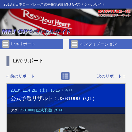
2013全日本ロードレース選手権第9戦 MFJ GPスペシャルサイト
Liveリポート
インフォメーション
Liveリポート
« 前のリポート
次のリポート »
2013年11月 2日（土） 15:15
くもり
公式予選リザルト：JSB1000（Q1）
タグ
[JSB1000]
[公式予選]
[ﾘｻﾞﾙﾄ]