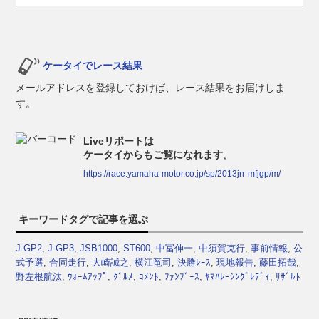
ケータイでレース結果
メールアドレスを登録しておけば、レース結果をお届けしま
す。
Liveリポートは
ケータイからもご覧になれます。
https://race.yamaha-motor.co.jp/sp/2013jrr-mfjgp/m/
キーワードタグで記事を選ぶ
J-GP2
,
J-GP3
,
JSB1000
,
ST600
,
中冨伸一
,
中須賀克行
,
事前情報
,
公
式予選
,
合同走行
,
大崎誠之
,
横江竜司
,
決勝ﾚｰｽ
,
現地報告
,
藤田拓哉
,
野左根航汰
,
ｳｫｰﾑｱｯﾌﾟ
,
ｸﾞﾙﾒ
,
ｺﾒﾝﾄ
,
ﾌｧﾝﾌﾞｰｽ
,
ﾔﾏﾊﾚｰｼﾝｸﾞﾚﾃﾞｨ
,
ﾘｻﾞﾙﾄ