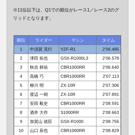
※11位以下は、Q1での順位がレース1／レース2のグ
リッドとなります。
順位
ライダー
マシン
タイム
1
中須賀 克行
YZF-R1
2'06.485
2
津田 拓也
GSX-R1000L3
2'06.578
3
秋吉 耕佑
CBR1000RR
2'06.640
4
高橋 巧
CBR1000RR
2'07.113
5
柳川 明
ZX-10R
2'07.306
6
渡辺 一樹
ZX-10R
2'07.891
7
安田 毅史
CBR1000RR
2'08.591
8
酒井 大作
S1000RR
2'08.663
9
加賀山 就臣
GSX-R1000
2'08.756
10
山口 辰也
CBR1000RR
2'08.829