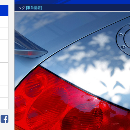
タグ
[事前情報]