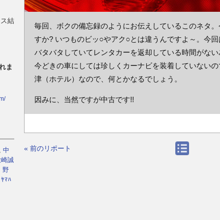
ース結
毎回、ボクの備忘録のようにお伝えしているこのネタ。
すか? いつものビッ○やアク○とは違うんですよ～。今
バタバタしていてレンタカーを返却している時間がない
今どきの車にしては珍しくカーナビを装着していないの
れま
津（ホテル）なので、何とかなるでしょう。
因みに、当然ですが中古です!!
/m/
« 前のリポート
,
中
大崎誠
,
野
,
ﾔﾏﾊ