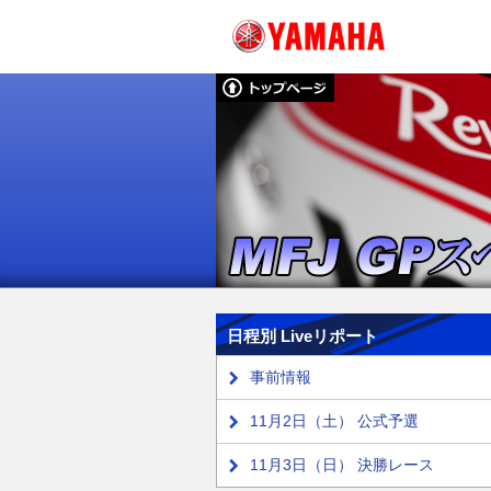
日程別 Liveリポート
事前情報
11月2日（土） 公式予選
11月3日（日） 決勝レース