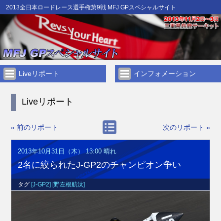
2013全日本ロードレース選手権第9戦 MFJ GPスペシャルサイト
Liveリポート
インフォメーション
Liveリポート
« 前のリポート
次のリポート »
2013年10月31日（木） 13:00
晴れ
2名に絞られたJ-GP2のチャンピオン争い
タグ
[J-GP2]
[野左根航汰]