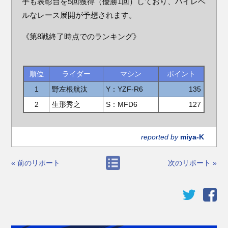
手も表彰台を5回獲得（優勝1回）しており、ハイレベ
ルなレース展開が予想されます。
《第8戦終了時点でのランキング》
順位
ライダー
マシン
ポイント
1
野左根航汰
Y：YZF-R6
135
2
生形秀之
S：MFD6
127
reported by
miya-K
« 前のリポート
次のリポート »