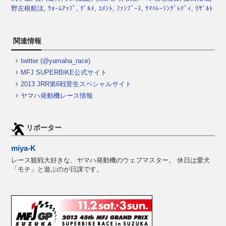
野左根航汰
,
ｳｫｰﾑｱｯﾌﾟ
,
ｸﾞﾙﾒ
,
ｺﾒﾝﾄ
,
ﾌｧﾝﾌﾞｰｽ
,
ﾔﾏﾊﾚｰｼﾝｸﾞﾚﾃﾞｨ
,
ﾘｻﾞﾙﾄ
関連情報
twitter (@yamaha_race)
MFJ SUPERBIKE公式サイト
2013 JRR第6戦菅生スペシャルサイト
ヤマハ発動機レース情報
リポーター
miya-K
レース観戦大好きな、ヤマハ発動機のウェブマスター。 休日は愛犬
「モチ」と遊ぶのが日課です。