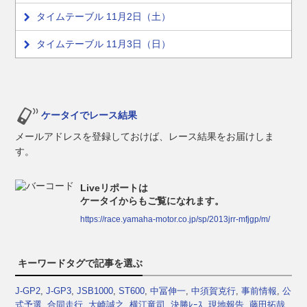
タイムテーブル 11月2日（土）
タイムテーブル 11月3日（日）
ケータイでレース結果
メールアドレスを登録しておけば、レース結果をお届けしま
す。
Liveリポートは
ケータイからもご覧になれます。
https://race.yamaha-motor.co.jp/sp/2013jrr-mfjgp/m/
キーワードタグで記事を選ぶ
J-GP2
,
J-GP3
,
JSB1000
,
ST600
,
中冨伸一
,
中須賀克行
,
事前情報
,
公
式予選
,
合同走行
,
大崎誠之
,
横江竜司
,
決勝ﾚｰｽ
,
現地報告
,
藤田拓哉
,