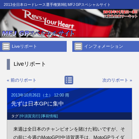
2013全日本ロードレース選手権第9戦 MFJ GPスペシャルサイト
Liveリポート
インフォメーション
Liveリポート
« 前のリポート
次のリポート »
2013年10月26日（土） 12:00
雨
先ずは日本GPに集中
タグ
[中須賀克行]
[事前情報]
来週は全日本のチャンピオンを賭けた戦いですが、そ
の前に今週のMotoGP!!中須賀選手は、MotoGPライダ