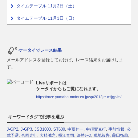
タイムテーブル 11月2日（土）
タイムテーブル 11月3日（日）
ケータイでレース結果
メールアドレスを登録しておけば、レース結果をお届けしま
す。
Liveリポートは
ケータイからもご覧になれます。
https://race.yamaha-motor.co.jp/sp/2013jrr-mfjgp/m/
キーワードタグで記事を選ぶ
J-GP2
,
J-GP3
,
JSB1000
,
ST600
,
中冨伸一
,
中須賀克行
,
事前情報
,
公
式予選
,
合同走行
,
大崎誠之
,
横江竜司
,
決勝ﾚｰｽ
,
現地報告
,
藤田拓哉
,