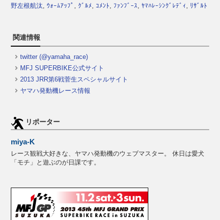
野左根航汰
,
ｳｫｰﾑｱｯﾌﾟ
,
ｸﾞﾙﾒ
,
ｺﾒﾝﾄ
,
ﾌｧﾝﾌﾞｰｽ
,
ﾔﾏﾊﾚｰｼﾝｸﾞﾚﾃﾞｨ
,
ﾘｻﾞﾙﾄ
関連情報
twitter (@yamaha_race)
MFJ SUPERBIKE公式サイト
2013 JRR第6戦菅生スペシャルサイト
ヤマハ発動機レース情報
リポーター
miya-K
レース観戦大好きな、ヤマハ発動機のウェブマスター。 休日は愛犬
「モチ」と遊ぶのが日課です。