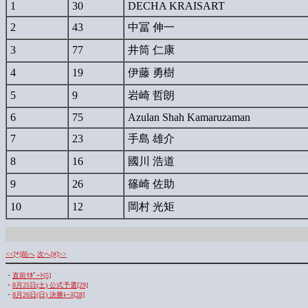
1
30
DECHA KRAISART
2
43
中冨 伸一
3
77
井筒 仁康
4
19
伊藤 勇樹
5
9
岩崎 哲朗
6
75
Azulan Shah Kamaruzaman
7
23
手島 雄介
8
16
國川 浩道
9
26
篠崎 佐助
10
12
岡村 光矩
<<[*]前へ
次へ[#]>>
・
直前ﾘﾎﾟｰﾄ[5]
・
8月25日(土) 公式予選[29]
・
8月26日(日) 決勝ﾚｰｽ[28]