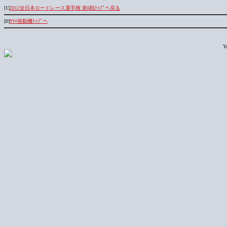
[1]
2012全日本ロードレース選手権 第6戦ﾄｯﾌﾟへ戻る
[0]
ﾔﾏﾊ発動機ﾄｯﾌﾟへ
Y