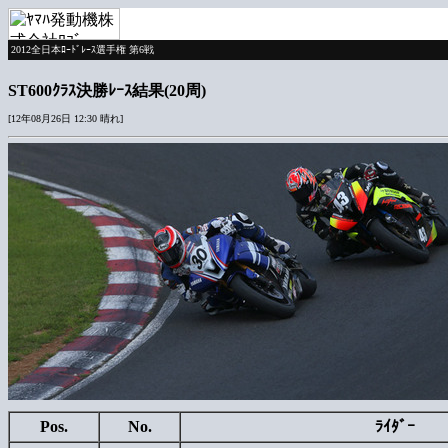
2012全日本ﾛｰﾄﾞﾚｰｽ選手権 第6戦
ST600ｸﾗｽ決勝ﾚｰｽ結果(20周)
[12年08月26日 12:30 晴れ]
Pos.
No.
ﾗｲﾀﾞｰ