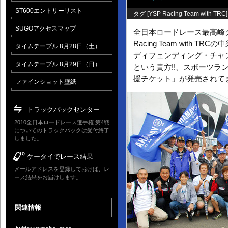
ST600エントリーリスト
タグ [
YSP Racing Team with TRC
]
SUGOアクセスマップ
全日本ロードレース最高峰ク
Racing Team with TR
タイムテーブル 8月28日（土）
ディフェンディング・チャ
タイムテーブル 8月29日（日）
という貴方!!、スポーツラ
援チケット」が発売されて
ファインショット壁紙
トラックバックセンター
2010全日本ロードレース選手権 第4戦
についてのトラックバックは受付終了
しました。
ケータイでレース結果
メールアドレスを登録しておけば、レ
ース結果をお届けします。
関連情報