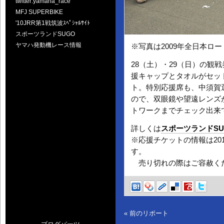
twitter:yamaha_race
MFJ SUPERBIKE
'10JRR第1戦筑波ｽﾍﾟｼｬﾙｻｲﾄ
スポーツランドSUGO
ヤマハ発動機レース情報
※写真は2009年全日本ロー
28（土）・29（日）の観
援キャップとタオルがセット
ト。特別応援席も、中須賀
ので、双眼鏡や望遠レンズ
トワークまでチェック出来て
詳しくは
スポーツランドS
※応援チケットの情報は2010
す。
売り切れの際はご容赦く
« 前のリポート