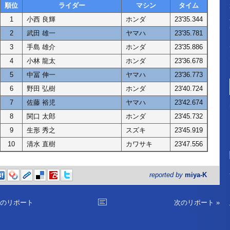
順位
ライダー
マシン
タイム
1
小西 良輝
ホンダ
23'35.344
2
武田 雄一
ヤマハ
23'35.781
3
手島 雄介
ホンダ
23'35.886
4
小林 龍太
ホンダ
23'36.678
5
中冨 伸一
ヤマハ
23'36.773
6
野田 弘樹
ホンダ
23'40.724
7
佐藤 裕児
ヤマハ
23'42.674
8
関口 太郎
ホンダ
23'45.732
9
生形 秀之
スズキ
23'45.919
10
清水 直樹
カワサキ
23'47.556
reported by
miya-K
前のリポート
次のリポート »