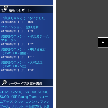
ご声援ありがとうございました
2009年8月30日（日） 18:00
ファインショット壁紙更新
2009年8月30日（日） 17:30
決勝後のコメント －平忠彦チーム
マネージャー
2009年8月30日（日） 17:20
決勝後のコメント －中須賀克行
（JSB1000－優勝）
2009年8月30日（日） 17:10
決勝後のコメント －大崎誠之
（JSB1000－5位）
2009年8月30日（日） 17:00
GP125
,
GP250
,
JSB1000
,
ST600
,
SUGO
,
YSP Racing Team
,
ウォー
ムアップ
,
グルメ
,
コメント
,
ファン
ブース
,
リザルト
,
中須賀克行
,
予選
,