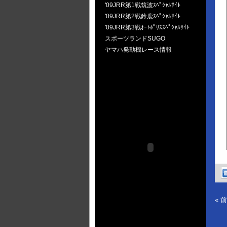
'09JRR第1戦筑波ｽﾍﾟｼｬﾙｻｲﾄ
'09JRR第2戦鈴鹿ｽﾍﾟｼｬﾙｻｲﾄ
'09JRR第3戦ｵｰﾄﾎﾟﾘｽｽﾍﾟｼｬﾙｻｲﾄ
スポーツランドSUGO
ヤマハ発動機レース情報
« 