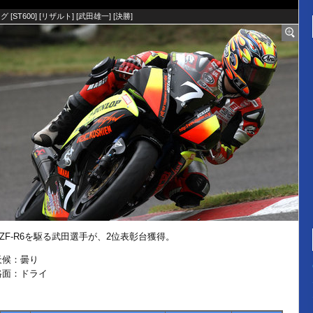
グ [
ST600
] [
リザルト
] [
武田雄一
] [
決勝
]
YZF-R6を駆る武田選手が、2位表彰台獲得。
天候：曇り
路面：ドライ