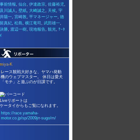
事前情報
,
仙台
,
伊達政宗
,
佐藤裕児
,
及川誠人
,
壁紙
,
大崎誠之
,
天候
,
宇
井陽一
,
宮崎敦
,
平マネージャー
,
徳
留真紀
,
松島
,
横江竜司
,
武田雄一
,
決勝
,
渡辺一樹
,
現地報告
,
観光
,
ｹｰﾀ
ｲ
miya-K
レース観戦大好きな、ヤマハ発動
機のウェブマスター。 休日は愛犬
「モチ」と遊ぶのが日課です。
Liveリポートは
ケータイからもご覧になれます。
https://race.yamaha-
motor.co.jp/sp/2009jrr-sugo/m/