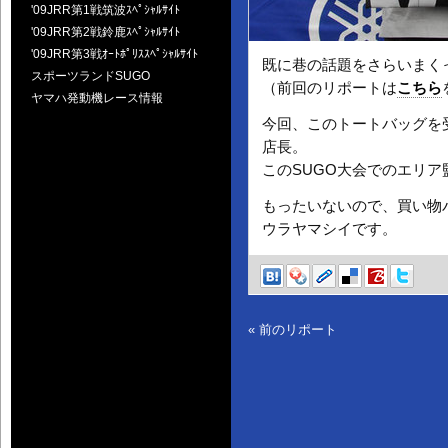
'09JRR第1戦筑波ｽﾍﾟｼｬﾙｻｲﾄ
'09JRR第2戦鈴鹿ｽﾍﾟｼｬﾙｻｲﾄ
'09JRR第3戦ｵｰﾄﾎﾟﾘｽｽﾍﾟｼｬﾙｻｲﾄ
既に巷の話題をさらいまく
スポーツランドSUGO
（前回のリポートは
こちら
ヤマハ発動機レース情報
今回、このトートバッグを
店長。
このSUGO大会でのエリア
もったいないので、買い物
ウラヤマシイです。
« 前のリポート