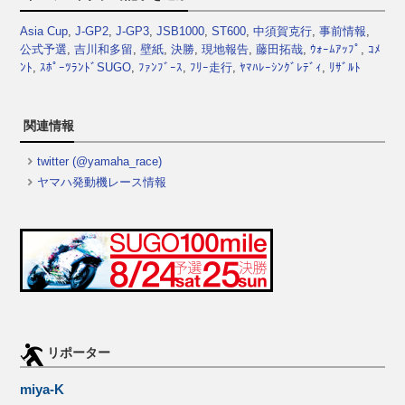
Asia Cup
,
J-GP2
,
J-GP3
,
JSB1000
,
ST600
,
中須賀克行
,
事前情報
,
公式予選
,
吉川和多留
,
壁紙
,
決勝
,
現地報告
,
藤田拓哉
,
ｳｫｰﾑｱｯﾌﾟ
,
ｺﾒ
ﾝﾄ
,
ｽﾎﾟｰﾂﾗﾝﾄﾞSUGO
,
ﾌｧﾝﾌﾞｰｽ
,
ﾌﾘｰ走行
,
ﾔﾏﾊﾚｰｼﾝｸﾞﾚﾃﾞｨ
,
ﾘｻﾞﾙﾄ
関連情報
twitter (@yamaha_race)
ヤマハ発動機レース情報
リポーター
miya-K