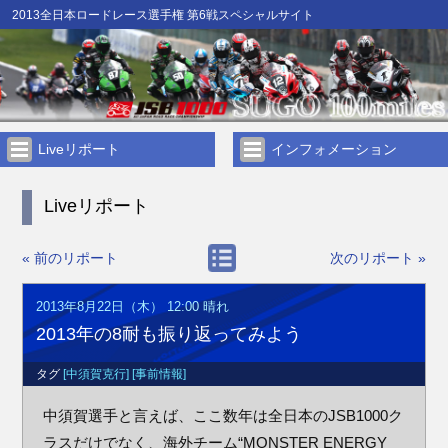
2013全日本ロードレース選手権 第6戦スペシャルサイト
Liveリポート
インフォメーション
Liveリポート
« 前のリポート
次のリポート »
2013年8月22日（木） 12:00
晴れ
2013年の8耐も振り返ってみよう
タグ
[中須賀克行]
[事前情報]
中須賀選手と言えば、ここ数年は全日本のJSB1000ク
ラスだけでなく、海外チーム“MONSTER ENERGY