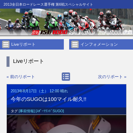
2013全日本ロードレース選手権 第6戦スペシャルサイト
Liveリポート
インフォメーション
Liveリポート
« 前のリポート
次のリポート »
2013年8月17日（土） 12:00
晴れ
今年のSUGOは100マイル耐久!!
タグ
[事前情報]
[ｽﾎﾟｰﾂﾗﾝﾄﾞSUGO]