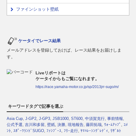
ファインショット壁紙
ケータイでレース結果
メールアドレスを登録しておけば、レース結果をお届けしま
す。
Liveリポートは
ケータイからもご覧になれます。
https://race.yamaha-motor.co.jp/sp/2013jrr-sugo/m/
キーワードタグで記事を選ぶ
Asia Cup
,
J-GP2
,
J-GP3
,
JSB1000
,
ST600
,
中須賀克行
,
事前情報
,
公式予選
,
吉川和多留
,
壁紙
,
決勝
,
現地報告
,
藤田拓哉
,
ｳｫｰﾑｱｯﾌﾟ
,
ｺﾒ
ﾝﾄ
,
ｽﾎﾟｰﾂﾗﾝﾄﾞSUGO
,
ﾌｧﾝﾌﾞｰｽ
,
ﾌﾘｰ走行
,
ﾔﾏﾊﾚｰｼﾝｸﾞﾚﾃﾞｨ
,
ﾘｻﾞﾙﾄ