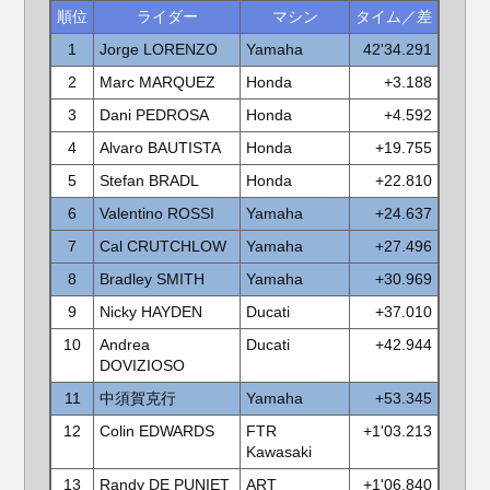
順位
ライダー
マシン
タイム／差
1
Jorge LORENZO
Yamaha
42'34.291
2
Marc MARQUEZ
Honda
+3.188
3
Dani PEDROSA
Honda
+4.592
4
Alvaro BAUTISTA
Honda
+19.755
5
Stefan BRADL
Honda
+22.810
6
Valentino ROSSI
Yamaha
+24.637
7
Cal CRUTCHLOW
Yamaha
+27.496
8
Bradley SMITH
Yamaha
+30.969
9
Nicky HAYDEN
Ducati
+37.010
10
Andrea
Ducati
+42.944
DOVIZIOSO
11
中須賀克行
Yamaha
+53.345
12
Colin EDWARDS
FTR
+1'03.213
Kawasaki
13
Randy DE PUNIET
ART
+1'06.840