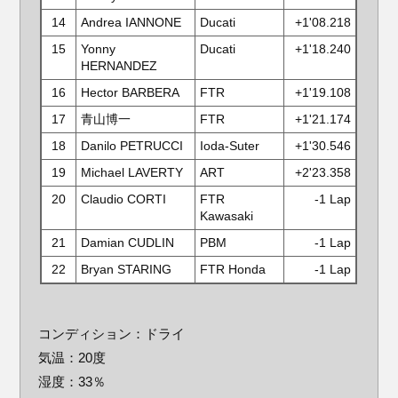
14
Andrea IANNONE
Ducati
+1'08.218
15
Yonny
Ducati
+1'18.240
HERNANDEZ
16
Hector BARBERA
FTR
+1'19.108
17
青山博一
FTR
+1'21.174
18
Danilo PETRUCCI
Ioda-Suter
+1'30.546
19
Michael LAVERTY
ART
+2'23.358
20
Claudio CORTI
FTR
-1 Lap
Kawasaki
21
Damian CUDLIN
PBM
-1 Lap
22
Bryan STARING
FTR Honda
-1 Lap
コンディション：ドライ
気温：20度
湿度：33％