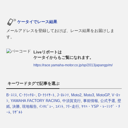
ケータイでレース結果
メールアドレスを登録しておけば、レース結果をお届けしま
す。
Liveリポートは
ケータイからもご覧になれます。
https://race.yamaha-motor.co.jp/sp/2013japangp/m/
キーワードタグで記事を選ぶ
B･ｽﾐｽ
,
C･ｸﾗｯﾁﾛｰ
,
D･ｸﾗｲｻｰﾄ
,
J･ﾛﾚﾝｿ
,
Moto2
,
Moto3
,
MotoGP
,
V･ﾛｯ
ｼ
,
YAMAHA FACTORY RACING
,
中須賀克行
,
事前情報
,
公式予選
,
壁
紙
,
決勝
,
現地報告
,
ｲﾝﾀﾋﾞｭｰ
,
ｺﾒﾝﾄ
,
ﾌﾘｰ走行
,
ﾔﾏﾊ・YSP・ﾚｰｼﾝｸﾞ・ﾁ
ｰﾑ
,
ﾘｻﾞﾙﾄ