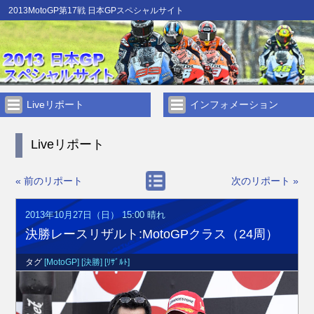
2013MotoGP第17戦 日本GPスペシャルサイト
Liveリポート
インフォメーション
Liveリポート
« 前のリポート
次のリポート »
2013年10月27日（日） 15:00
晴れ
決勝レースリザルト:MotoGPクラス（24周）
タグ
[MotoGP]
[決勝]
[ﾘｻﾞﾙﾄ]