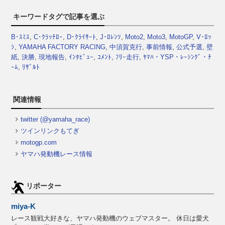
キーワードタグで記事を選ぶ
B･ｽﾐｽ
,
C･ｸﾗｯﾁﾛｰ
,
D･ｸﾗｲｻｰﾄ
,
J･ﾛﾚﾝｿ
,
Moto2
,
Moto3
,
MotoGP
,
V･ﾛｯ
ｼ
,
YAMAHA FACTORY RACING
,
中須賀克行
,
事前情報
,
公式予選
,
壁
紙
,
決勝
,
現地報告
,
ｲﾝﾀﾋﾞｭｰ
,
ｺﾒﾝﾄ
,
ﾌﾘｰ走行
,
ﾔﾏﾊ・YSP・ﾚｰｼﾝｸﾞ・ﾁ
ｰﾑ
,
ﾘｻﾞﾙﾄ
関連情報
twitter (@yamaha_race)
ツインリンクもてぎ
motogp.com
ヤマハ発動機レース情報
リポーター
miya-K
レース観戦大好きな、ヤマハ発動機のウェブマスター。 休日は愛犬