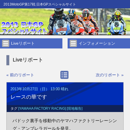
2013MotoGP第17戦 日本GPスペシャルサイト
Liveリポート
インフォメーション
Liveリポート
« 前のリポート
次のリポート »
2013年10月27日（日） 13:00
晴れ
レースの華です
タグ
[YAMAHA FACTORY RACING]
[現地報告]
パドック裏手を移動中のヤマハファクトリーレーシン
グ・アンブレラガールを発見。