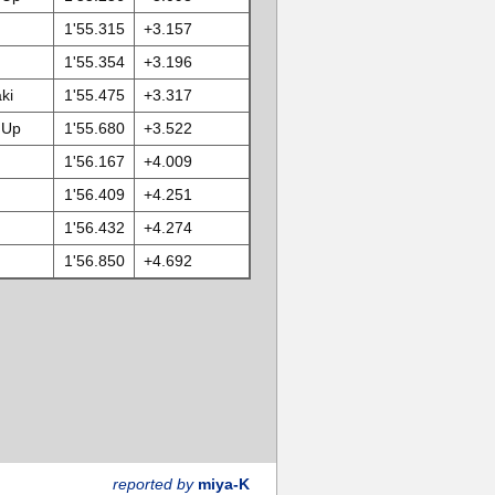
1'55.315
+3.157
1'55.354
+3.196
ki
1'55.475
+3.317
 Up
1'55.680
+3.522
1'56.167
+4.009
1'56.409
+4.251
1'56.432
+4.274
1'56.850
+4.692
reported by
miya-K