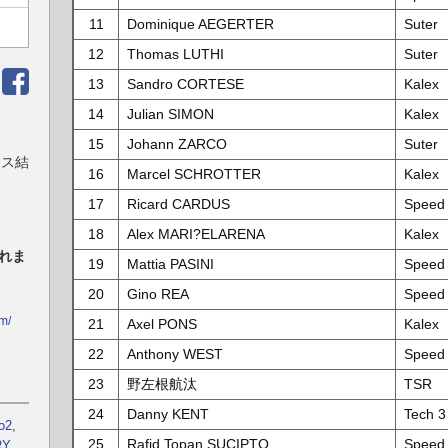
11
Dominique AEGERTER
Suter
12
Thomas LUTHI
Suter
13
Sandro CORTESE
Kalex
14
Julian SIMON
Kalex
15
Johann ZARCO
Suter
ース結
16
Marcel SCHROTTER
Kalex
17
Ricard CARDUS
Speed
18
Alex MARI?ELARENA
Kalex
れま
19
Mattia PASINI
Speed
20
Gino REA
Speed
m/
21
Axel PONS
Kalex
22
Anthony WEST
Speed
23
野左根航汰
TSR
24
Danny KENT
Tech 3
o2
,
25
Rafid Topan SUCIPTO
Speed
RY