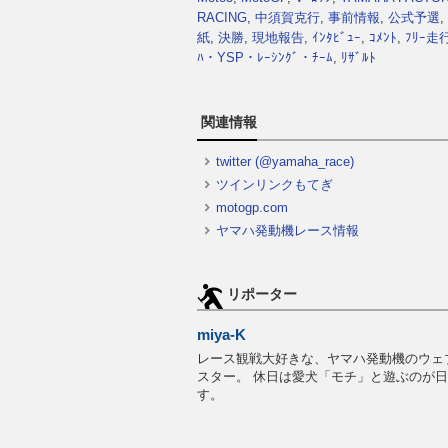
RACING
,
中須賀克行
,
事前情報
,
公式予選
,
紙
,
決勝
,
現地報告
,
ｲﾝﾀﾋﾞｭｰ
,
ｺﾒﾝﾄ
,
ﾌﾘｰ走
ﾊ・YSP・ﾚｰｼﾝｸﾞ・ﾁｰﾑ
,
ﾘｻﾞﾙﾄ
関連情報
twitter (@yamaha_race)
ツインリンクもてぎ
motogp.com
ヤマハ発動機レース情報
リポーター
miya-K
レース観戦大好きな、ヤマハ発動機のウェ
スター。 休日は愛犬「モチ」と遊ぶのが
す。