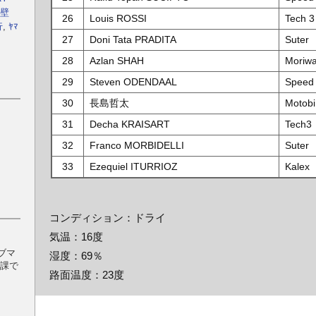
壁
26
Louis ROSSI
Tech 3
行
,
ﾔﾏ
27
Doni Tata PRADITA
Suter
28
Azlan SHAH
Moriwa
29
Steven ODENDAAL
Speed
30
長島哲太
Motobi
31
Decha KRAISART
Tech3
32
Franco MORBIDELLI
Suter
33
Ezequiel ITURRIOZ
Kalex
コンディション：ドライ
気温：16度
ブマ
湿度：69％
日課で
路面温度：23度