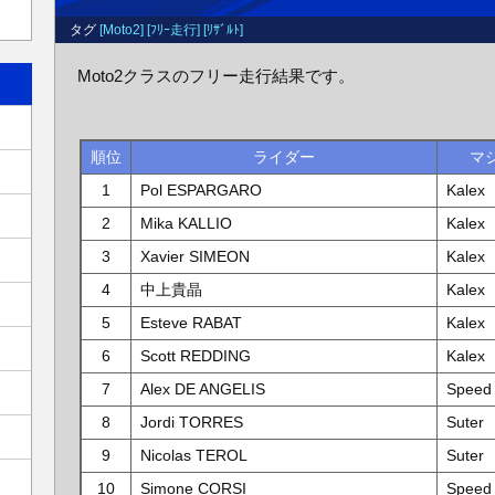
タグ
[Moto2]
[ﾌﾘｰ走行]
[ﾘｻﾞﾙﾄ]
Moto2クラスのフリー走行結果です。
順位
ライダー
マ
1
Pol ESPARGARO
Kalex
2
Mika KALLIO
Kalex
3
Xavier SIMEON
Kalex
4
中上貴晶
Kalex
5
Esteve RABAT
Kalex
6
Scott REDDING
Kalex
7
Alex DE ANGELIS
Speed
8
Jordi TORRES
Suter
9
Nicolas TEROL
Suter
10
Simone CORSI
Speed