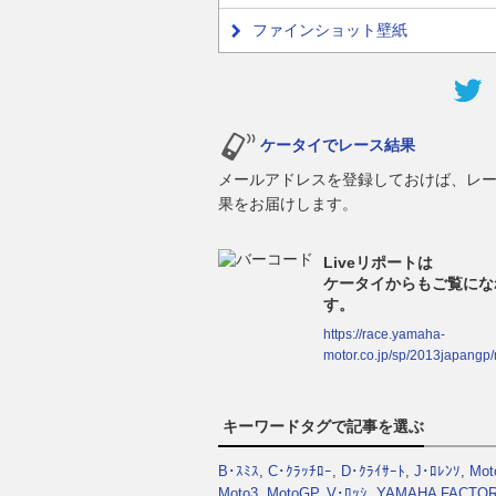
ファインショット壁紙
ケータイでレース結果
メールアドレスを登録しておけば、レ
果をお届けします。
Liveリポートは
ケータイからもご覧にな
す。
https://race.yamaha-
motor.co.jp/sp/2013japangp/
キーワードタグで記事を選ぶ
B･ｽﾐｽ
,
C･ｸﾗｯﾁﾛｰ
,
D･ｸﾗｲｻｰﾄ
,
J･ﾛﾚﾝｿ
,
Mot
Moto3
,
MotoGP
,
V･ﾛｯｼ
,
YAMAHA FACTO