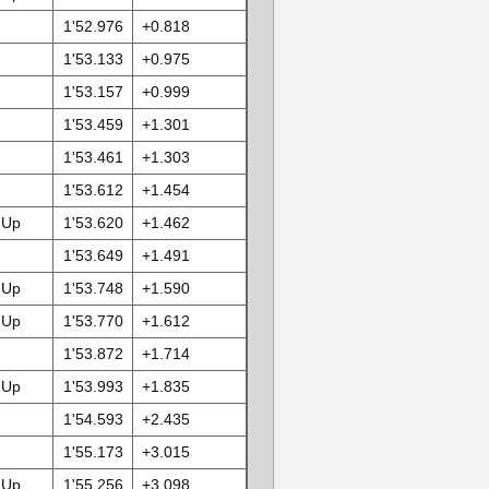
1'52.976
+0.818
1'53.133
+0.975
1'53.157
+0.999
1'53.459
+1.301
1'53.461
+1.303
1'53.612
+1.454
 Up
1'53.620
+1.462
1'53.649
+1.491
 Up
1'53.748
+1.590
 Up
1'53.770
+1.612
1'53.872
+1.714
 Up
1'53.993
+1.835
1'54.593
+2.435
1'55.173
+3.015
 Up
1'55.256
+3.098