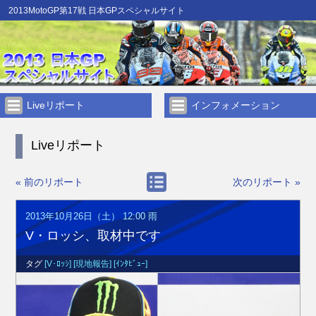
2013MotoGP第17戦 日本GPスペシャルサイト
Liveリポート
インフォメーション
Liveリポート
« 前のリポート
次のリポート »
2013年10月26日（土） 12:00
雨
V・ロッシ、取材中です
タグ
[V･ﾛｯｼ]
[現地報告]
[ｲﾝﾀﾋﾞｭｰ]