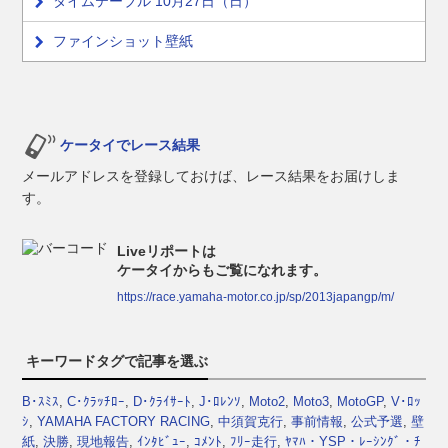
タイムテーブル 10月27日（日）
ファインショット壁紙
ケータイでレース結果
メールアドレスを登録しておけば、レース結果をお届けしま
す。
Liveリポートは
ケータイからもご覧になれます。
https://race.yamaha-motor.co.jp/sp/2013japangp/m/
キーワードタグで記事を選ぶ
B･ｽﾐｽ
,
C･ｸﾗｯﾁﾛｰ
,
D･ｸﾗｲｻｰﾄ
,
J･ﾛﾚﾝｿ
,
Moto2
,
Moto3
,
MotoGP
,
V･ﾛｯ
ｼ
,
YAMAHA FACTORY RACING
,
中須賀克行
,
事前情報
,
公式予選
,
壁
紙
,
決勝
,
現地報告
,
ｲﾝﾀﾋﾞｭｰ
,
ｺﾒﾝﾄ
,
ﾌﾘｰ走行
,
ﾔﾏﾊ・YSP・ﾚｰｼﾝｸﾞ・ﾁ