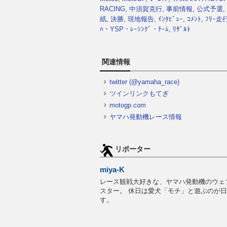
RACING
,
中須賀克行
,
事前情報
,
公式予選
,
紙
,
決勝
,
現地報告
,
ｲﾝﾀﾋﾞｭｰ
,
ｺﾒﾝﾄ
,
ﾌﾘｰ走
ﾊ・YSP・ﾚｰｼﾝｸﾞ・ﾁｰﾑ
,
ﾘｻﾞﾙﾄ
関連情報
twitter (@yamaha_race)
ツインリンクもてぎ
motogp.com
ヤマハ発動機レース情報
リポーター
miya-K
レース観戦大好きな、ヤマハ発動機のウェ
スター。 休日は愛犬「モチ」と遊ぶのが
す。