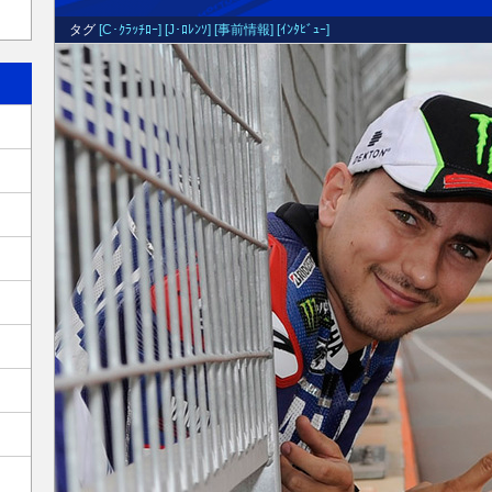
タグ
[C･ｸﾗｯﾁﾛｰ]
[J･ﾛﾚﾝｿ]
[事前情報]
[ｲﾝﾀﾋﾞｭｰ]