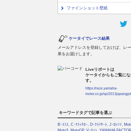
ファインショット壁紙
ケータイでレース結果
メールアドレスを登録しておけば、レ
果をお届けします。
Liveリポートは
ケータイからもご覧にな
す。
https://race.yamaha-
motor.co.jp/sp/2013japangp/
キーワードタグで記事を選ぶ
B･ｽﾐｽ
,
C･ｸﾗｯﾁﾛｰ
,
D･ｸﾗｲｻｰﾄ
,
J･ﾛﾚﾝｿ
,
Mot
Moto3
,
MotoGP
,
V･ﾛｯｼ
,
YAMAHA FACTO