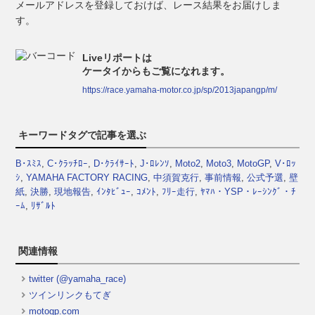
メールアドレスを登録しておけば、レース結果をお届けしま
す。
Liveリポートは
ケータイからもご覧になれます。
https://race.yamaha-motor.co.jp/sp/2013japangp/m/
キーワードタグで記事を選ぶ
B･ｽﾐｽ
,
C･ｸﾗｯﾁﾛｰ
,
D･ｸﾗｲｻｰﾄ
,
J･ﾛﾚﾝｿ
,
Moto2
,
Moto3
,
MotoGP
,
V･ﾛｯ
ｼ
,
YAMAHA FACTORY RACING
,
中須賀克行
,
事前情報
,
公式予選
,
壁
紙
,
決勝
,
現地報告
,
ｲﾝﾀﾋﾞｭｰ
,
ｺﾒﾝﾄ
,
ﾌﾘｰ走行
,
ﾔﾏﾊ・YSP・ﾚｰｼﾝｸﾞ・ﾁ
ｰﾑ
,
ﾘｻﾞﾙﾄ
関連情報
twitter (@yamaha_race)
ツインリンクもてぎ
motogp.com