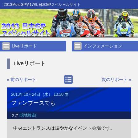
2013MotoGP第17戦 日本GPスペシャルサイト
Liveリポート
インフォメーション
Liveリポート
« 前のリポート
次のリポート »
2013年10月24日（木） 10:30
雨
ファンブースでも
タグ
[現地報告]
中央エントランスは賑やかなイベント会場です。