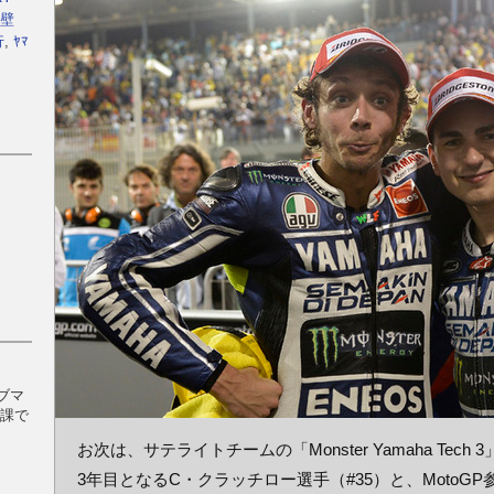
壁
行
,
ﾔﾏ
ブマ
日課で
お次は、サテライトチームの「Monster Yamaha Tech
3年目となるC・クラッチロー選手（#35）と、MotoGP