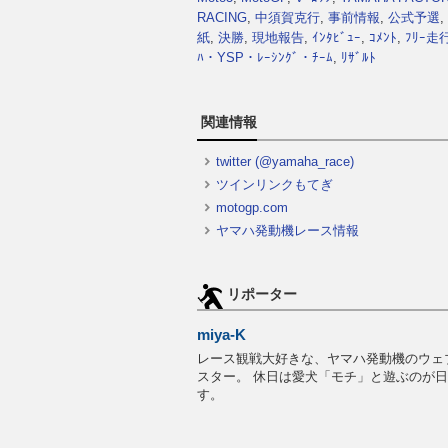
RACING
,
中須賀克行
,
事前情報
,
公式予選
,
紙
,
決勝
,
現地報告
,
ｲﾝﾀﾋﾞｭｰ
,
ｺﾒﾝﾄ
,
ﾌﾘｰ走
ﾊ・YSP・ﾚｰｼﾝｸﾞ・ﾁｰﾑ
,
ﾘｻﾞﾙﾄ
関連情報
twitter (@yamaha_race)
ツインリンクもてぎ
motogp.com
ヤマハ発動機レース情報
リポーター
miya-K
レース観戦大好きな、ヤマハ発動機のウェ
スター。 休日は愛犬「モチ」と遊ぶのが
す。