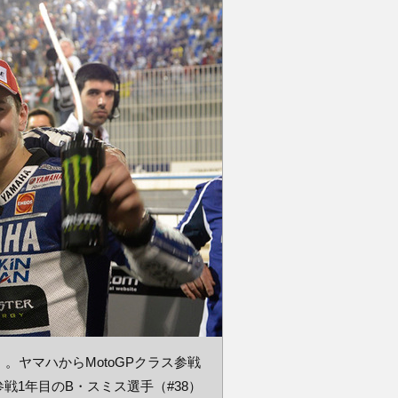
 3」。ヤマハからMotoGPクラス参戦
参戦1年目のB・スミス選手（#38）