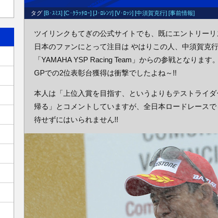
タグ
[B･ｽﾐｽ]
[C･ｸﾗｯﾁﾛｰ]
[J･ﾛﾚﾝｿ]
[V･ﾛｯｼ]
[中須賀克行]
[事前情報]
ツイリンクもてぎの公式サイトでも、既にエントリーリ
日本のファンにとって注目は やはりこの人、中須賀克行
「YAMAHA YSP Racing Team」からの参戦となり
GPでの2位表彰台獲得は衝撃でしたよね～!!
本人は「上位入賞を目指す、というよりもテストライダ
帰る」とコメントしていますが、全日本ロードレースで
待せずにはいられません!!