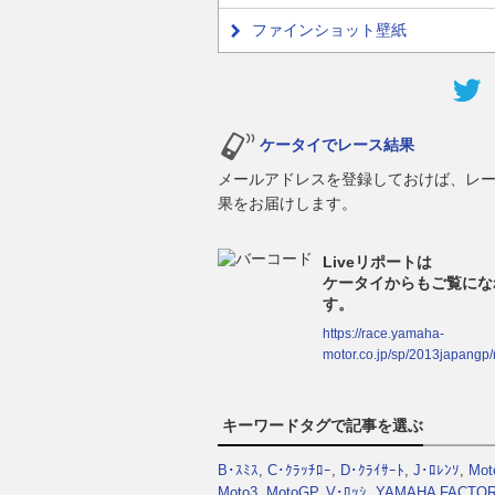
ファインショット壁紙
ケータイでレース結果
メールアドレスを登録しておけば、レ
果をお届けします。
Liveリポートは
ケータイからもご覧にな
す。
https://race.yamaha-
motor.co.jp/sp/2013japangp/
キーワードタグで記事を選ぶ
B･ｽﾐｽ
,
C･ｸﾗｯﾁﾛｰ
,
D･ｸﾗｲｻｰﾄ
,
J･ﾛﾚﾝｿ
,
Mot
Moto3
,
MotoGP
,
V･ﾛｯｼ
,
YAMAHA FACTO