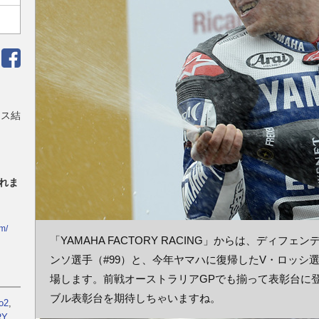
ース結
れま
m/
「YAMAHA FACTORY RACING」からは、ディフ
ンソ選手（#99）と、今年ヤマハに復帰したV・ロッシ選手
場します。前戦オーストラリアGPでも揃って表彰台に
ブル表彰台を期待しちゃいますね。
o2
,
RY