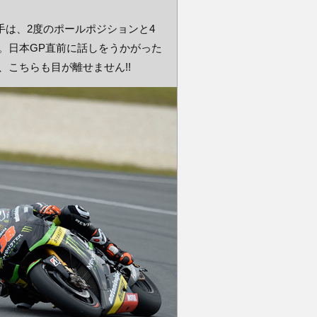
手は、2度のポールポジションと4
。日本GP直前に話しをうかがった
こちらも目が離せません!!