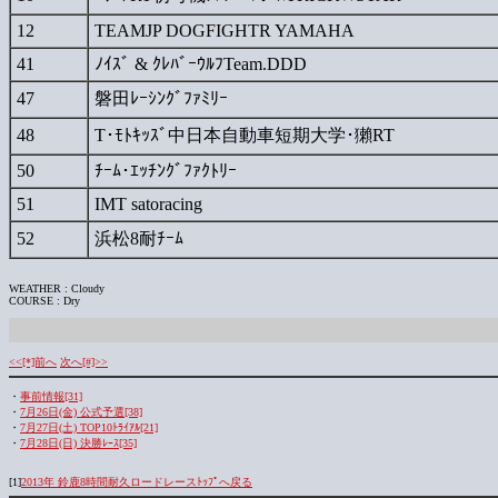
12
TEAMJP DOGFIGHTR YAMAHA
41
ﾉｲｽﾞ & ｸﾚﾊﾞｰｳﾙﾌTeam.DDD
47
磐田ﾚｰｼﾝｸﾞﾌｧﾐﾘｰ
48
T･ﾓﾄｷｯｽﾞ中日本自動車短期大学･獺RT
50
ﾁｰﾑ･ｴｯﾁﾝｸﾞﾌｧｸﾄﾘｰ
51
IMT satoracing
52
浜松8耐ﾁｰﾑ
WEATHER : Cloudy
COURSE : Dry
<<[*]前へ
次へ[#]>>
・
事前情報[31]
・
7月26日(金) 公式予選[38]
・
7月27日(土) TOP10ﾄﾗｲｱﾙ[21]
・
7月28日(日) 決勝ﾚｰｽ[35]
[1]
2013年 鈴鹿8時間耐久ロードレースﾄｯﾌﾟへ戻る