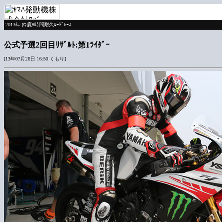
2013年 鈴鹿8時間耐久ﾛｰﾄﾞﾚｰｽ
公式予選2回目ﾘｻﾞﾙﾄ:第1ﾗｲﾀﾞｰ
[13年07月26日 16:50 くもり]