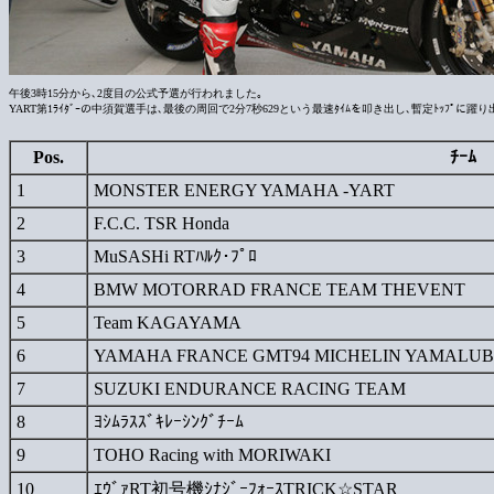
午後3時15分から､2度目の公式予選が行われました｡
YART第1ﾗｲﾀﾞｰの中須賀選手は､最後の周回で2分7秒629という最速ﾀｲﾑを叩き出し､暫定ﾄｯﾌﾟに躍り
Pos.
ﾁｰﾑ
1
MONSTER ENERGY YAMAHA -YART
2
F.C.C. TSR Honda
3
MuSASHi RTﾊﾙｸ･ﾌﾟﾛ
4
BMW MOTORRAD FRANCE TEAM THEVENT
5
Team KAGAYAMA
6
YAMAHA FRANCE GMT94 MICHELIN YAMALUB
7
SUZUKI ENDURANCE RACING TEAM
8
ﾖｼﾑﾗｽｽﾞｷﾚｰｼﾝｸﾞﾁｰﾑ
9
TOHO Racing with MORIWAKI
10
ｴｳﾞｧRT初号機ｼﾅｼﾞｰﾌｫｰｽTRICK☆STAR