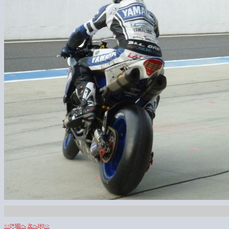
<<[*]前へ
次へ[#]>>