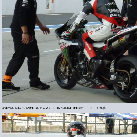
#94/YAMAHA FRANCE GMT94 MICHELIN YAMALUBEのﾏﾁｭｰ･ﾗｸﾞﾘｰﾌﾞ選手｡