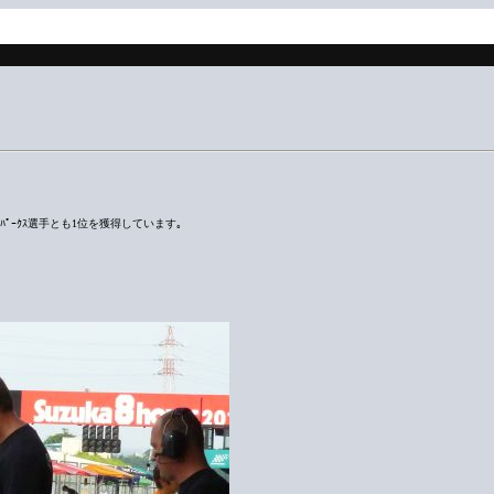
ﾛｯｸ･ﾊﾟｰｸｽ選手とも1位を獲得しています｡