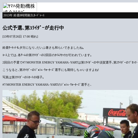
2013年 鈴鹿8時間耐久ﾛｰﾄﾞﾚｰｽ
公式予選､第3ﾗｲﾀﾞｰが走行中
[13年07月26日 17:00 晴れ]
鈴鹿ｻｰｷｯﾄも夕方になり､だいぶ暑さも和らいできましたね｡
ｺｰｽ上では､各ﾁｰﾑの第3ﾗｲﾀﾞｰの2回目のﾀｲﾑｱﾀｯｸが行われています｡
2回目の予選で#7/MONSTER ENERGY YAMAHA -YARTは第1ﾗｲﾀﾞｰの中須賀選手､第2ﾗｲﾀﾞｰのﾌﾞ
こうなると､第3ﾗｲﾀﾞｰのｼﾞｮｼｭ･ｳｫｰﾀｰｽﾞ選手にも期待しちゃいますよね!
写真は第3ﾗｲﾀﾞｰのｽﾀｰﾄの様子｡
#7/MONSTER ENERGY YAMAHA -YARTのｼﾞｮｼｭ･ｳｫｰﾀｰｽﾞ選手と､