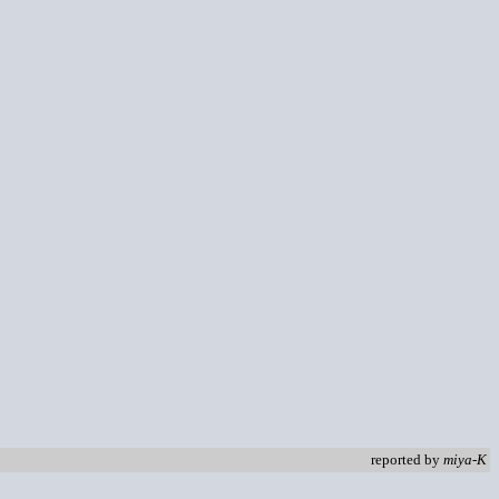
reported by
miya-K