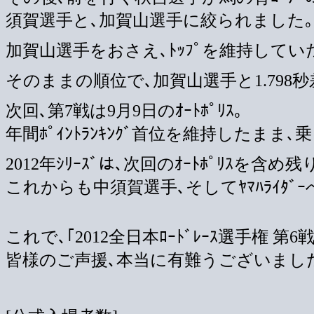
須賀選手と､加賀山選手に絞られました｡
加賀山選手をおさえ､ﾄｯﾌﾟを維持して
そのままの順位で､加賀山選手と1.798秒差
次回､第7戦は9月9日のｵｰﾄﾎﾟﾘｽ｡
年間ﾎﾟｲﾝﾄﾗﾝｷﾝｸﾞ首位を維持したまま､
2012年ｼﾘｰｽﾞは､次回のｵｰﾄﾎﾟﾘｽを含め残
これからも中須賀選手､そしてﾔﾏﾊﾗｲﾀ
これで､｢2012全日本ﾛｰﾄﾞﾚｰｽ選手権 第6戦
皆様のご声援､本当に有難うございました