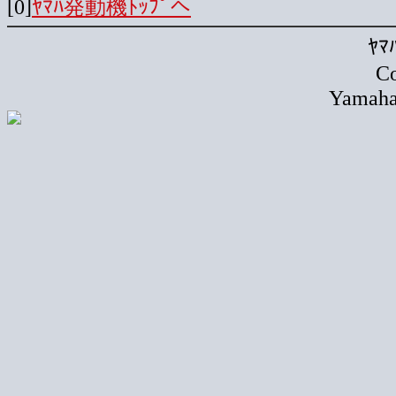
[0]
ﾔﾏﾊ発動機ﾄｯﾌﾟへ
ﾔ
Co
Yamaha 