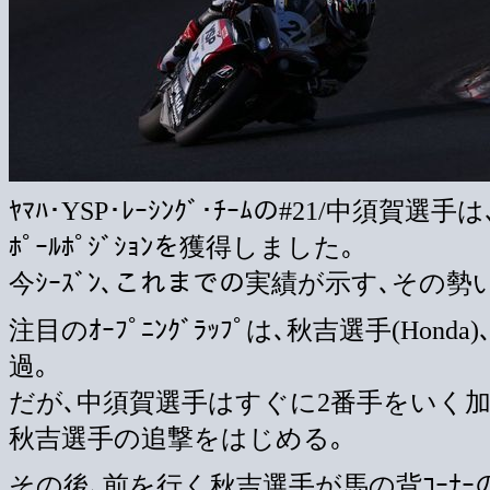
ﾔﾏﾊ･YSP･ﾚｰｼﾝｸﾞ･ﾁｰﾑの#21/中須賀選
ﾎﾟｰﾙﾎﾟｼﾞｼｮﾝを獲得しました｡
今ｼｰｽﾞﾝ､これまでの実績が示す､その勢
注目のｵｰﾌﾟﾆﾝｸﾞﾗｯﾌﾟは､秋吉選手(Hon
過｡
だが､中須賀選手はすぐに2番手をいく加
秋吉選手の追撃をはじめる｡
その後､前を行く秋吉選手が馬の背ｺｰﾅｰの