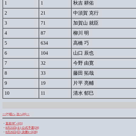
1
1
秋吉 耕佑
2
21
中須賀 克行
3
71
加賀山 就臣
4
87
柳川 明
5
634
高橋 巧
6
104
山口 辰也
7
32
今野 由寛
8
33
藤田 拓哉
9
19
片平 亮輔
10
11
清水 郁巳
<<[*]前へ
次へ[#]>>
・
直前ﾘﾎﾟｰﾄ[5]
・
8月25日(土) 公式予選[29]
・
8月26日(日) 決勝ﾚｰｽ[28]