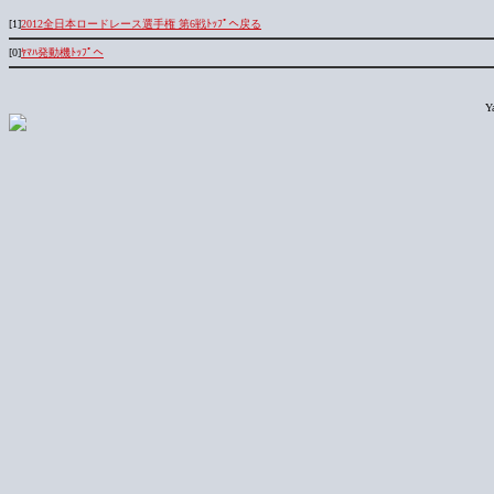
[1]
2012全日本ロードレース選手権 第6戦ﾄｯﾌﾟへ戻る
[0]
ﾔﾏﾊ発動機ﾄｯﾌﾟへ
Y