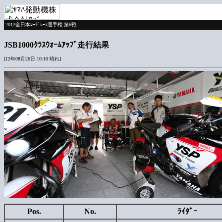
2012全日本ﾛｰﾄﾞﾚｰｽ選手権 第6戦
JSB1000ｸﾗｽｳｫｰﾑｱｯﾌﾟ走行結果
[12年08月26日 10:10 晴れ]
Pos.
No.
ﾗｲﾀﾞｰ