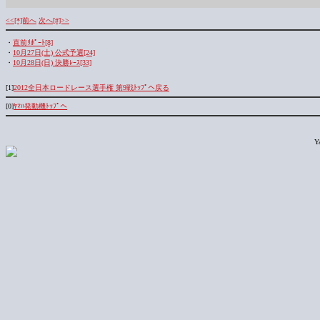
<<[*]前へ
次へ[#]>>
・
直前ﾘﾎﾟｰﾄ[8]
・
10月27日(土) 公式予選[24]
・
10月28日(日) 決勝ﾚｰｽ[33]
[1]
2012全日本ロードレース選手権 第9戦ﾄｯﾌﾟへ戻る
[0]
ﾔﾏﾊ発動機ﾄｯﾌﾟへ
Y