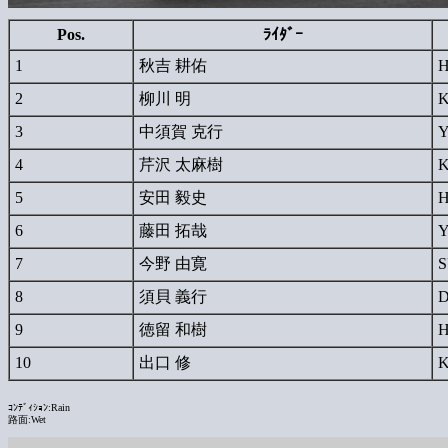
Pos.
ﾗｲﾀﾞｰ
1
秋吉 耕佑
2
柳川 明
3
中須賀 克行
4
芹沢 太麻樹
5
安田 毅史
6
藤田 拓哉
7
今野 由寛
S
8
須貝 義行
D
9
徳留 和樹
10
出口 修
ｺﾝﾃﾞｨｼｮﾝ:Rain
路面:Wet