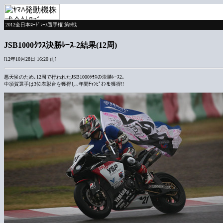
2012全日本ﾛｰﾄﾞﾚｰｽ選手権 第9戦
JSB1000ｸﾗｽ決勝ﾚｰｽ-2結果(12周)
[12年10月28日 16:20 雨]
悪天候のため､12周で行われたJSB1000ｸﾗｽの決勝ﾚｰｽ2｡
中須賀選手は3位表彰台を獲得し､年間ﾁｬﾝﾋﾟｵﾝを獲得!!