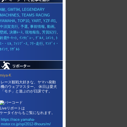
4耐
,
GMT94
,
LEGENDARY
MACHINES
,
TEAMS RACING
YAMAHA
,
TOP10
,
YART
,
YZF-R1
,
中須賀克行
,
予選
,
事前情報
,
動画
,
壁紙
,
決勝ﾚｰｽ
,
現地報告
,
芳賀紀行
,
鈴鹿ｻｰｷｯﾄ
,
ｲﾝﾀﾋﾞｭｰ
,
ｸﾞﾙﾒ
,
ｺﾒﾝﾄ
,
ﾄ
ﾐｰ・ﾋﾙ
,
ﾌｧﾝﾌﾞｰｽ
,
ﾌﾘｰ走行
,
ﾏﾝﾃﾞｨ・
ｶｲﾝﾂ
,
ﾘｻﾞﾙﾄ
miya-K
レース観戦大好きな、ヤマハ発動
機のウェブマスター。 休日は愛犬
「モチ」と遊ぶのが日課です。
Liveリポートは
ケータイからもご覧になれます。
https://race.yamaha-
motor.co.jp/sp/2012-8hours/m/