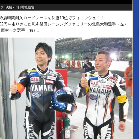
グ [
決勝ﾚｰｽ
] [
現地報告
]
8鈴鹿時間耐久ロードレースを決勝19位でフィニッシュ！！
202周を走りきった#14 磐田レーシングファミリーの北島大和選手（左）
／西村一之選手（右）。