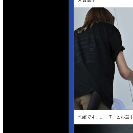
芳賀選手
恐縮です。。。T・ヒル選