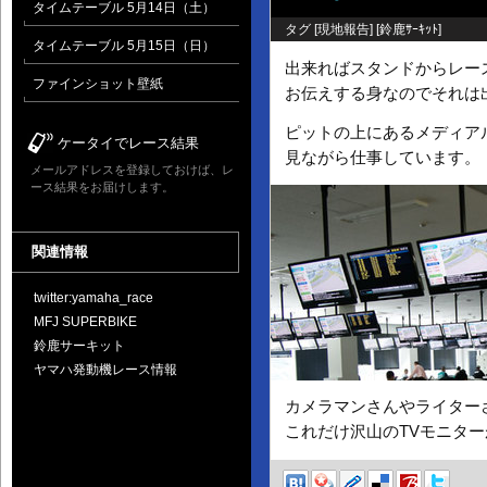
タイムテーブル 5月14日（土）
タグ [
現地報告
] [
鈴鹿ｻｰｷｯﾄ
]
タイムテーブル 5月15日（日）
出来ればスタンドからレー
ファインショット壁紙
お伝えする身なのでそれは
ピットの上にあるメディア
ケータイでレース結果
見ながら仕事しています。
メールアドレスを登録しておけば、レ
ース結果をお届けします。
関連情報
twitter:yamaha_race
MFJ SUPERBIKE
鈴鹿サーキット
ヤマハ発動機レース情報
カメラマンさんやライター
これだけ沢山のTVモニタ