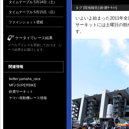
タイムテーブル 5月14日（土）
タグ [
現地報告
] [
鈴鹿ｻｰｷｯﾄ
]
タイムテーブル 5月15日（日）
いよいよ始まった2011年
ファインショット壁紙
サーキットには土曜日の朝
す。
ケータイでレース結果
メールアドレスを登録しておけば、レ
ース結果をお届けします。
関連情報
twitter:yamaha_race
MFJ SUPERBIKE
鈴鹿サーキット
ヤマハ発動機レース情報