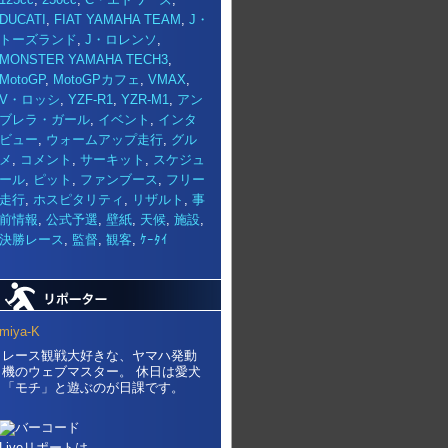
DUCATI
,
FIAT YAMAHA TEAM
,
J・
トーズランド
,
J・ロレンソ
,
MONSTER YAMAHA TECH3
,
MotoGP
,
MotoGPカフェ
,
VMAX
,
V・ロッシ
,
YZF-R1
,
YZR-M1
,
アン
ブレラ・ガール
,
イベント
,
インタ
ビュー
,
ウォームアップ走行
,
グル
メ
,
コメント
,
サーキット
,
スケジュ
ール
,
ピット
,
ファンブース
,
フリー
走行
,
ホスピタリティ
,
リザルト
,
事
前情報
,
公式予選
,
壁紙
,
天候
,
施設
,
決勝レース
,
監督
,
観客
,
ｹｰﾀｲ
miya-K
レース観戦大好きな、ヤマハ発動
機のウェブマスター。 休日は愛犬
「モチ」と遊ぶのが日課です。
Liveリポートは