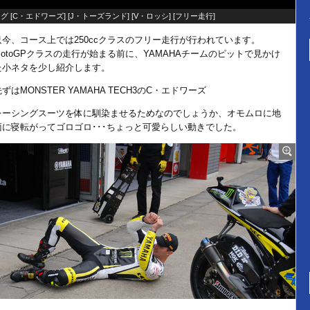
グ [
C・エドワーズ
] [
J・トーズランド
] [
V・ロッシ
] [
フリー走行
]
只今、コース上では250ccクラスのフリー走行が行われています。
MotoGPクラスの走行が始まる前に、YAMAHAチームのピットで見かけ
た小ネタを少し紹介します。
ずはMONSTER YAMAHA TECH3のC・エドワーズ
レーシングスーツを体に馴染ませるためなのでしょうか、オモムロに地
面に寝転がってゴロゴロ･･･ちょっと可愛らしい動きでした。