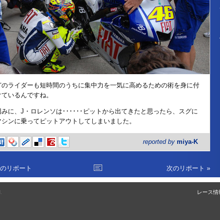
どのライダーも短時間のうちに集中力を一気に高めるための術を身に付
けているんですね。
因みに、J・ロレンソは･･････ピットから出てきたと思ったら、スグに
マシンに乗ってピットアウトしてしまいました。
reported by
miya-K
前のリポート
次のリポート »
.
レース情