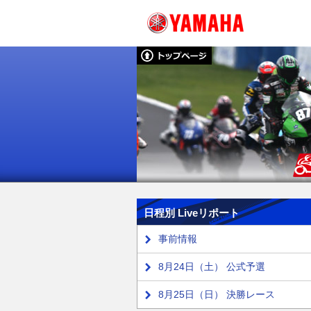
日程別 Liveリポート
事前情報
8月24日（土） 公式予選
8月25日（日） 決勝レース