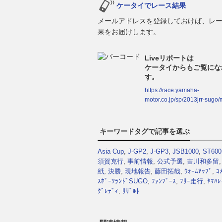
ケータイでレース結果
メールアドレスを登録しておけば、レ
果をお届けします。
Liveリポートは
ケータイからもご覧にな
す。
https://race.yamaha-
motor.co.jp/sp/2013jrr-sugo/
キーワードタグで記事を選ぶ
Asia Cup
,
J-GP2
,
J-GP3
,
JSB1000
,
ST600
須賀克行
,
事前情報
,
公式予選
,
吉川和多留
紙
,
決勝
,
現地報告
,
藤田拓哉
,
ｳｫｰﾑｱｯﾌﾟ
,
ｺ
ｽﾎﾟｰﾂﾗﾝﾄﾞSUGO
,
ﾌｧﾝﾌﾞｰｽ
,
ﾌﾘｰ走行
,
ﾔﾏﾊﾚ
ｸﾞﾚﾃﾞｨ
,
ﾘｻﾞﾙﾄ