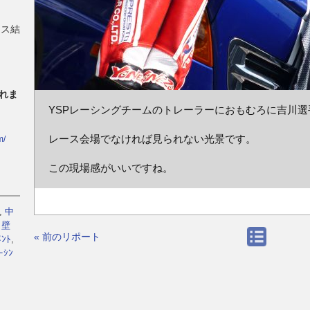
ース結
れま
YSPレーシングチームのトレーラーにおもむろに吉川
レース会場でなければ見られない光景です。
m/
この現場感がいいですね。
,
中
,
壁
« 前のリポート
ﾒﾝﾄ
,
ｰｼﾝ