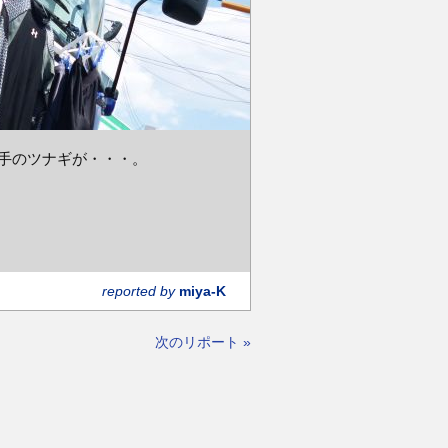
選手のツナギが・・・。
reported by
miya-K
次のリポート »