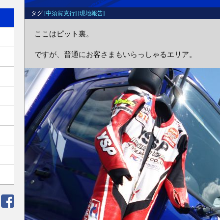
タグ
[中須賀克行]
[現地報告]
ここはピット裏。
ですが、普通にお客さまもいらっしゃるエリア。