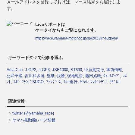
メールアドレスを登録しておけば、レース結果をお届けしま
す。
Liveリポートは
ケータイからもご覧になれます。
https://race.yamaha-motor.co.jp/sp/2013jrr-sugo/m/
キーワードタグで記事を選ぶ
Asia Cup
,
J-GP2
,
J-GP3
,
JSB1000
,
ST600
,
中須賀克行
,
事前情報
,
公式予選
,
吉川和多留
,
壁紙
,
決勝
,
現地報告
,
藤田拓哉
,
ｳｫｰﾑｱｯﾌﾟ
,
ｺﾒ
ﾝﾄ
,
ｽﾎﾟｰﾂﾗﾝﾄﾞSUGO
,
ﾌｧﾝﾌﾞｰｽ
,
ﾌﾘｰ走行
,
ﾔﾏﾊﾚｰｼﾝｸﾞﾚﾃﾞｨ
,
ﾘｻﾞﾙﾄ
関連情報
twitter (@yamaha_race)
ヤマハ発動機レース情報