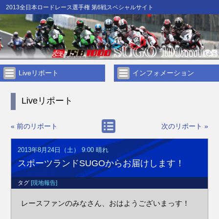
2013全日本ロードレース選手権 第6戦スペシャルサイト
Liveリポート
インフォメーション
Liveリポート
« 前のリポート
次のリポート »
2013年8月24日（土） 9:00
晴れ
スポーツランドSUGOからお届けします！
タグ
[現地報告]
レースファンのみなさん、おはようございまっす！