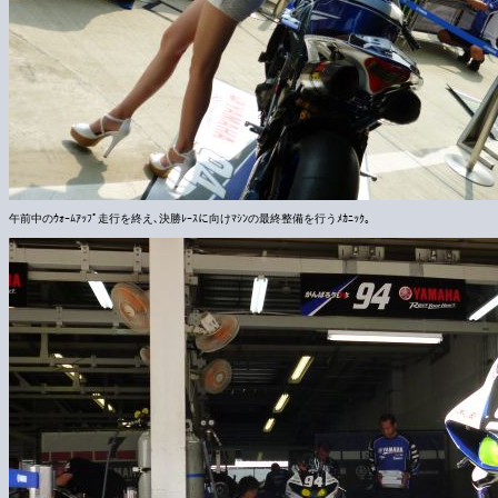
午前中のｳｫｰﾑｱｯﾌﾟ走行を終え､決勝ﾚｰｽに向けﾏｼﾝの最終整備を行うﾒｶﾆｯｸ｡