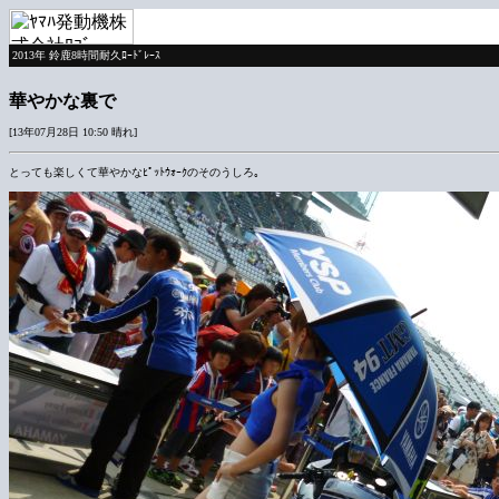
2013年 鈴鹿8時間耐久ﾛｰﾄﾞﾚｰｽ
華やかな裏で
[13年07月28日 10:50 晴れ]
とっても楽しくて華やかなﾋﾟｯﾄｳｫｰｸのそのうしろ｡