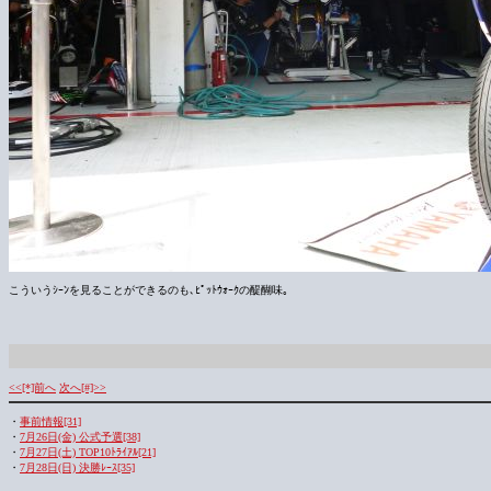
こういうｼｰﾝを見ることができるのも､ﾋﾟｯﾄｳｫｰｸの醍醐味｡
<<[*]前へ
次へ[#]>>
・
事前情報[31]
・
7月26日(金) 公式予選[38]
・
7月27日(土) TOP10ﾄﾗｲｱﾙ[21]
・
7月28日(日) 決勝ﾚｰｽ[35]