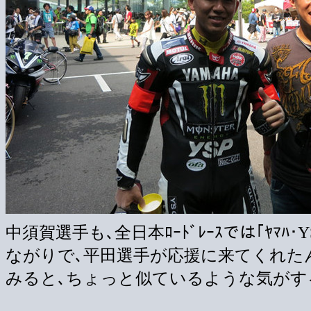
中須賀選手も､全日本ﾛｰﾄﾞﾚｰｽでは｢ﾔﾏﾊ･Y
ながりで､平田選手が応援に来てくれたん
みると､ちょっと似ているような気がする