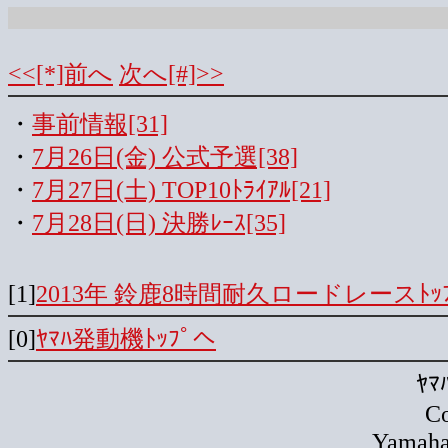
<<[*]前へ
次へ[#]>>
・
事前情報[31]
・
7月26日(金) 公式予選[38]
・
7月27日(土) TOP10ﾄﾗｲｱﾙ[21]
・
7月28日(日) 決勝ﾚｰｽ[35]
[1]
2013年 鈴鹿8時間耐久ロードレースﾄｯ
[0]
ﾔﾏﾊ発動機ﾄｯﾌﾟへ
ﾔ
Co
Yamaha 