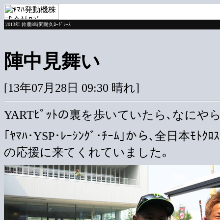
2013年 鈴鹿8時間耐久ﾛｰﾄﾞﾚｰｽ
陣中見舞い
[13年07月28日 09:30 晴れ]
YARTﾋﾟｯﾄの裏を歩いていたら､なにや
｢ﾔﾏﾊ･YSP･ﾚｰｼﾝｸﾞ･ﾁｰﾑ｣から､全日本
の応援に来てくれていました｡