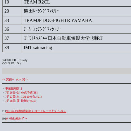
10
TEAM R2CL
20
磐田ﾚｰｼﾝｸﾞﾌｧﾐﾘｰ
33
TEAMJP DOGFIGHTR YAMAHA
36
ﾁｰﾑ･ｴｯﾁﾝｸﾞﾌｧｸﾄﾘｰ
37
T･ﾓﾄｷｯｽﾞ中日本自動車短期大学･獺RT
39
IMT satoracing
WEATHER : Cloudy
COURSE : Dry
<<[*]前へ
次へ[#]>>
・
事前情報[31]
・
7月26日(金) 公式予選[38]
・
7月27日(土) TOP10ﾄﾗｲｱﾙ[21]
・
7月28日(日) 決勝ﾚｰｽ[35]
[1]
2013年 鈴鹿8時間耐久ロードレースﾄｯﾌﾟへ戻る
[0]
ﾔﾏﾊ発動機ﾄｯﾌﾟへ