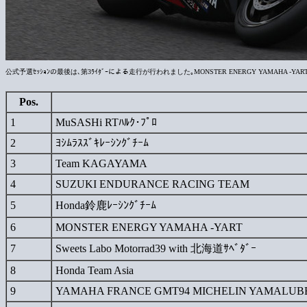
公式予選ｾｯｼｮﾝの最後は､第3ﾗｲﾀﾞｰによる走行が行われました｡MONSTER ENERGY YAMAHA -YAR
Pos.
1
MuSASHi RTﾊﾙｸ･ﾌﾟﾛ
2
ﾖｼﾑﾗｽｽﾞｷﾚｰｼﾝｸﾞﾁｰﾑ
3
Team KAGAYAMA
4
SUZUKI ENDURANCE RACING TEAM
5
Honda鈴鹿ﾚｰｼﾝｸﾞﾁｰﾑ
6
MONSTER ENERGY YAMAHA -YART
7
Sweets Labo Motorrad39 with 北海道ｻﾍﾞﾀﾞｰ
8
Honda Team Asia
9
YAMAHA FRANCE GMT94 MICHELIN YAMALUB