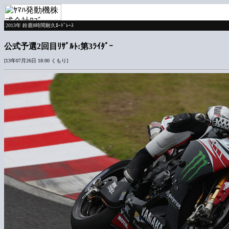
2013年 鈴鹿8時間耐久ﾛｰﾄﾞﾚｰｽ
公式予選2回目ﾘｻﾞﾙﾄ:第3ﾗｲﾀﾞｰ
[13年07月26日 18:00 くもり]