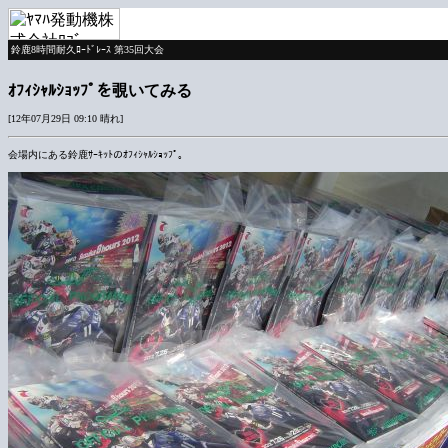
鈴鹿8時間耐久ﾛｰﾄﾞﾚｰｽ 第35回大会
ｵﾌｨｼｬﾙｼｮｯﾌﾟを覗いてみる
[12年07月29日 09:10 晴れ]
会場内にある鈴鹿ｻｰｷｯﾄのｵﾌｨｼｬﾙｼｮｯﾌﾟ｡