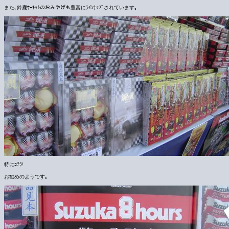
また､鈴鹿ｻｰｷｯﾄのおみやげも豊富にﾗｲﾝﾅｯﾌﾟされています｡
特にｺﾁﾗ!
お勧めのようです｡