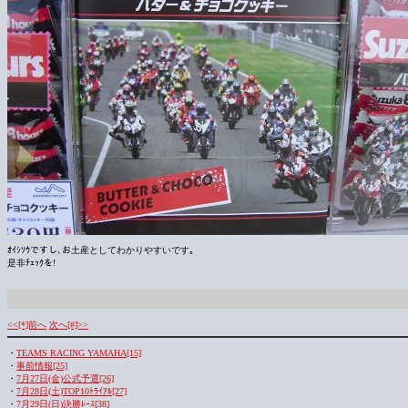
ｵｲｼｿｳですし､お土産としてわかりやすいです｡
是非ﾁｪｯｸを!
<<[*]前へ
次へ[#]>>
・
TEAMS RACING YAMAHA[15]
・
事前情報[25]
・
7月27日(金)公式予選[26]
・
7月28日(土)TOP10ﾄﾗｲｱﾙ[27]
・
7月29日(日)決勝ﾚｰｽ[38]