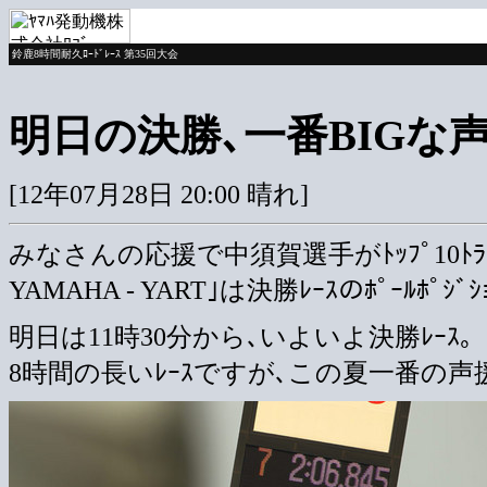
鈴鹿8時間耐久ﾛｰﾄﾞﾚｰｽ 第35回大会
明日の決勝､一番BIGな
[12年07月28日 20:00 晴れ]
みなさんの応援で中須賀選手がﾄｯﾌﾟ10ﾄﾗｲｱﾙ
YAMAHA - YART｣は決勝ﾚｰｽのﾎﾟｰﾙﾎﾟ
明日は11時30分から､いよいよ決勝ﾚｰｽ｡
8時間の長いﾚｰｽですが､この夏一番の声援