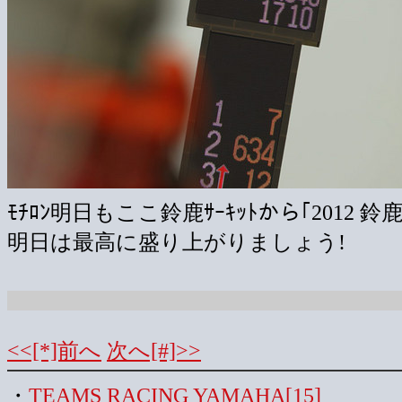
ﾓﾁﾛﾝ明日もここ鈴鹿ｻｰｷｯﾄから｢2012 
明日は最高に盛り上がりましょう!
<<[*]前へ
次へ[#]>>
・
TEAMS RACING YAMAHA[15]