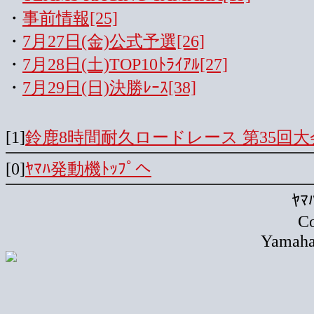
・
事前情報[25]
・
7月27日(金)公式予選[26]
・
7月28日(土)TOP10ﾄﾗｲｱﾙ[27]
・
7月29日(日)決勝ﾚｰｽ[38]
[1]
鈴鹿8時間耐久ロードレース 第35回大会
[0]
ﾔﾏﾊ発動機ﾄｯﾌﾟへ
ﾔ
Co
Yamaha 