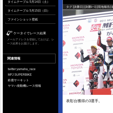
タイムテーブル 5月14日（土）
タグ [
決勝日
] [
決勝ﾚｰｽ
] [
現地報告
] [
タイムテーブル 5月15日（日）
ファインショット壁紙
ケータイでレース結果
メールアドレスを登録しておけば、レ
ース結果をお届けします。
関連情報
twitter:yamaha_race
MFJ SUPERBIKE
鈴鹿サーキット
ヤマハ発動機レース情報
表彰台獲得の3選手。