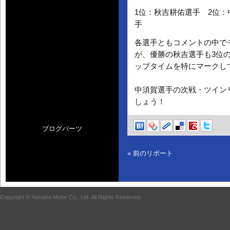
1位：秋吉耕佑選手 2位：
手
各選手ともコメントの中で
が、優勝の秋吉選手も3位
ップタイムを特にマークし
中須賀選手の次戦・ツイン
しょう！
ブログパーツ
« 前のリポート
Copyright © Yamaha Motor Co., Ltd. All Rights Reserved.