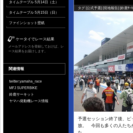
タイムテーブル 5月14日（土）
タグ [
公式予選
] [
現地報告
] [
鈴鹿ｻｰｷ
タイムテーブル 5月15日（日）
ファインショット壁紙
ケータイでレース結果
メールアドレスを登録しておけば、レ
ース結果をお届けします。
関連情報
twitter:yamaha_race
MFJ SUPERBIKE
鈴鹿サーキット
ヤマハ発動機レース情報
予選セッション終了後、ピ
放。 今回も多くの人たち
た。