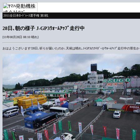
2011全日本ﾛｰﾄﾞﾚｰｽ選手権 第5戦
28日､朝の様子 J-GP3ｳｫｰﾑｱｯﾌﾟ走行中
[11年08月28日 08:10 晴れ]
おはようございます!28日､祈りが届いたのか､天候は晴れ､J-GP3のﾗｲﾀﾞｰがｳｫｰﾑｱｯﾌﾟ走行中