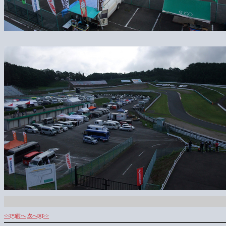
<<[*]前へ
次へ[#]>>