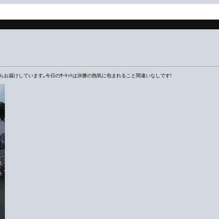
の菅生からお届けしています｡今日のｻｰｷｯﾄは決勝の熱気に包まれること間違いなしです!