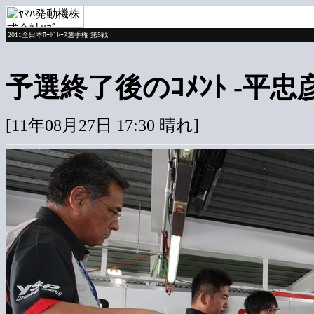
2011全日本ﾛｰﾄﾞﾚｰｽ選手権 第5戦
予選終了後のｺﾒﾝﾄ -平忠彦ﾁ
[11年08月27日 17:30 晴れ]