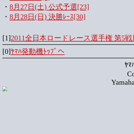
・
8月27日(土) 公式予選[23]
・
8月28日(日) 決勝ﾚｰｽ[30]
[1]
2011全日本ロードレース選手権 第5戦ﾄ
[0]
ﾔﾏﾊ発動機ﾄｯﾌﾟへ
ﾔ
Co
Yamaha 