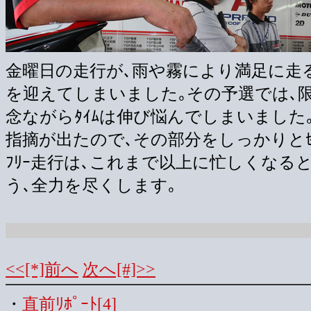
金曜日の走行が､雨や霧により満足に走るこ
を迎えてしまいました｡その予選では､
念ながらﾀｲﾑは伸び悩んでしまいました
指摘が出たので､その部分をしっかりとｾｯﾄ
ﾌﾘｰ走行は､これまで以上に忙しくなる
う､全力を尽くします｡
<<[*]前へ
次へ[#]>>
・
直前ﾘﾎﾟｰﾄ[4]