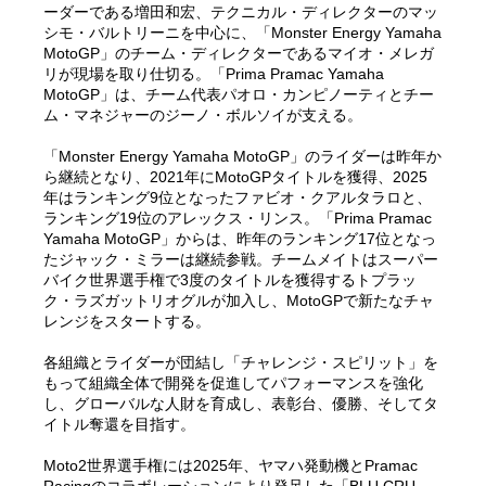
ーダーである増田和宏、テクニカル・ディレクターのマッ
シモ・バルトリーニを中心に、「Monster Energy Yamaha
MotoGP」のチーム・ディレクターであるマイオ・メレガ
リが現場を取り仕切る。「Prima Pramac Yamaha
MotoGP」は、チーム代表パオロ・カンピノーティとチー
ム・マネジャーのジーノ・ボルソイが支える。
「Monster Energy Yamaha MotoGP」のライダーは昨年か
ら継続となり、2021年にMotoGPタイトルを獲得、2025
年はランキング9位となったファビオ・クアルタラロと、
ランキング19位のアレックス・リンス。「Prima Pramac
Yamaha MotoGP」からは、昨年のランキング17位となっ
たジャック・ミラーは継続参戦。チームメイトはスーパー
バイク世界選手権で3度のタイトルを獲得するトプラッ
ク・ラズガットリオグルが加入し、MotoGPで新たなチャ
レンジをスタートする。
各組織とライダーが団結し「チャレンジ・スピリット」を
もって組織全体で開発を促進してパフォーマンスを強化
し、グローバルな人財を育成し、表彰台、優勝、そしてタ
イトル奪還を目指す。
Moto2世界選手権には2025年、ヤマハ発動機とPramac