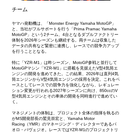
チーム
ヤマハ発動機は、「Monster Energy Yamaha MotoGP」
と、当社がフルサポートを行う「Prima Pramac Yamaha
MotoGP」という2チーム、4台となるダブルファクトリー
体制を2026年シーズンも継続する。両チームは収集した
データの共有など緊密に連携し、レースでの競争力アップ
を行うこととなる。
特に「YZR-M1」は昨シーズン、MotoGP参戦と並行して
MotoGPマシン「YZR-M1」に搭載を見据えたV型4気筒エ
ンジンの開発を進めてきた。この結果、2026年は直列4気
筒エンジンからV型4気筒エンジンの採用を決定。これをベ
ースとしてレースでの競争力を強化しながら、レギュレー
ション変更が行われる2027年シーズンに向け、850ccのV
型4気筒エンジンとその車体の開発を同時進行で進めてい
く。
マネジメントの体制は、プロジェクト全体の指揮を執るの
がMS開発部長の鷲見崇宏と、Yamaha Motor
Racing（YMR）のマネージング・ディレクターであるパ
オロ・パヴェジオ。レースではYZR-M1のプロジェクトリ