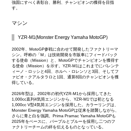
強固にすべく表彰台、勝利、チャンピオンの獲得を目指
す。
マシン
YZR-M1(Monster Energy Yamaha MotoGP)
2002年、MotoGP参戦に合わせて開発したファクトリーマ
シン。呼称の「M」は技術開発を市販車にフィードバック
する使命（Mission）と、MotoGPでチャンピオンを獲得す
る使命（Mission）を示す。YZR-M1はこれまでにバレンテ
ィーノ・ロッシと4回、ホルヘ・ロレンソと3回、そしてフ
ァビオ・クアルタラロと1回、通算8回のチャンピオンを獲
得している。
2026年型は、2002年の初代YZR-M1から採用してきた
1,000cc直列4気筒エンジンから、YZR-M1では初となる
1,000cc V型4気筒エンジンを採用した。カラーリングは、
Monster Energy Yamaha MotoGPは従来を踏襲しながら、
さらに青と白を強調。Prima Pramac Yamaha MotoGPも
2025年をベースに、パープルとブルーを採用し二つのフ
ァクトリーチームの絆を伝えるものとなっている。