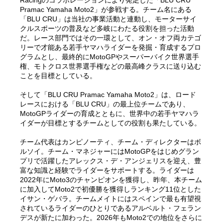
Racingのコラボレーションにより発足した「BLU CRU
Pramac Yamaha Moto2」が参戦する。チーム名にある
「BLU CRU」は当社の事業活動と連動し、モーターサイ
クルスポーツの普及など多岐にわたる役割を担った活動
だ。レース部門ではその一環として、オン・オフ両カテゴ
リーで才能ある若手ヤマハライダーを発掘・育成するプロ
グラムとし、最終的にMotoGPやスーパーバイク世界選手
権、モトクロス世界選手権などの最高峰クラスに送り込む
ことを目標としている。
そして「BLU CRU Pramac Yamaha Moto2」は、ロード
レースにおける「BLU CRU」の最上位チームであり、
MotoGPライダーの育成とともに、世界中の若手ヤマハラ
イダーが目標とするチームとしての役割も果たしている。
チーム代表はカンピノーティ、チーム・ディレクターはボ
ルソイ。チーム・マネジャーにはMotoGPをはじめグラン
プリで活躍したアレックス・デ・アンジェリスを迎え、豊
富な知識と経験でライダーをサポートする。ライダーは
2022年にMoto3のチャンピオンを獲得し、昨年、本チーム
に加入してMoto2で初優勝を獲得しランキング11位とした
イサン・ゲバラ。チームメイトにはスペインで最も有望視
されているライダーのひとりであるアルベルト・フェラン
デスが新たに加わった。2026年もMoto2での地位をさらに