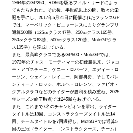
1964年のGP250、RD56を駆るフィル・リードによっ
てもたらされた。その後、半世紀以上の間、数々の栄
冠を手にし、2017年5月21日に開催されたフランスGP
では、マーベリック・ビニャーレスによりグランプリ
通算500勝（125㏄クラス47勝、250㏄クラス165勝、
350㏄クラス63勝、500㏄クラス120勝、MotoGPクラ
ス105勝）を達成している。
また、最高峰クラスであるGP500・MotoGPでは、
1972年のチャス・モーティマーの初優勝以来、ジャコ
モ・アゴスチーニ、ケニー・ロバーツ、エディー・ロ
ーソン、ウェイン・レイニー、阿部典史、そしてバレ
ンティーノ・ロッシ、ホルヘ・ロレンソ、ファビオ・
クアルタラロなどのライダーが勝利を積み重ね、2025
年シーズン終了時点では245勝をあげている。
また、これまで7名のチャンピオンを輩出、ライダー
タイトルは18回、コンストラクターズタイトルは14
回、チームタイトルを7回獲得し、MotoGPでは通算5
回の三冠（ライダー、コンストラクターズ、チーム）