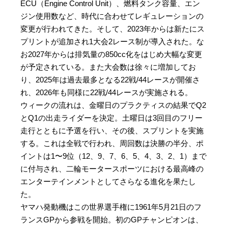
ECU（Engine Control Unit）、燃料タンク容量、エン
ジン使用数など、時代に合わせてレギュレーションの
変更が行われてきた。そして、2023年からは新たにス
プリントが追加され1大会2レース制が導入された。な
お2027年からは排気量の850cc化をはじめ大幅な変更
が予定されている。また大会数は徐々に増加してお
り、2025年は過去最多となる22戦/44レースが開催さ
れ、2026年も同様に22戦/44レースが実施される。
ウィークの流れは、金曜日のプラクティスの結果でQ2
とQ1の出走ライダーを決定。土曜日は3回目のフリー
走行とともに予選を行い、その後、スプリントを実施
する。これは全戦で行われ、周回数は決勝の半分、ポ
イントは1〜9位（12、9、7、6、5、4、3、2、1）まで
に付与され、二輪モータースポーツにおける最高峰の
エンターテインメントとしてさらなる進化を果たし
た。
ヤマハ発動機はこの世界選手権に1961年5月21日のフ
ランスGPから参戦を開始。初のGPチャンピオンは、