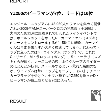
REPORT
YZ250のビーラマンが7位。リードは16位
エンジェル・スタジアムに45,050人のファンを集めて開催
された2005年AMAスーパークロスの開幕戦（全16戦）。
大雨のため12周に短縮されて行われたメインイベントで
は、ホールショットを奪ったR・カーマイケル（スズキ）
がレースをコントロールするが、5周目に転倒。カーマイ
ケルは再走を果たすが大きく後退してしまう。代わってト
ップに立ったのはK・ウインダム（ホンダ）で、これに
C・リード、M・ラロッコ（ホンダ）、S・トーテリ（スズ
キ）らが続く。レースはその後、上位グループのライダー
のほとんどが転倒、ストールするという荒れた展開のな
か、ウインダムは常にトップをキープし、そのままチェッ
カーフラッグを受けた。ヤマハ勢ではYZ250を駆ったD・
ビーラマンが最上位となる7位に入った。
RESULT